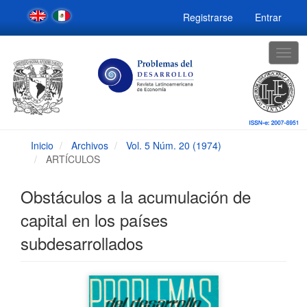
Navegación
Registrarse
Entrar
principal
Contenido
principal
Togg
Barra
navig
lateral
Inicio
Archivos
Vol. 5 Núm. 20 (1974)
ARTÍCULOS
Obstáculos a la acumulación de
capital en los países
subdesarrollados
Barra