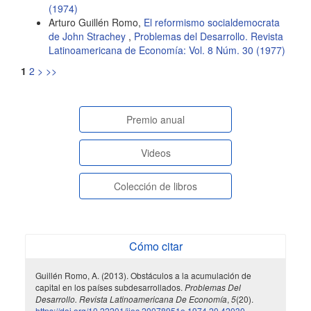
(1974)
Arturo Guillén Romo,
El reformismo socialdemocrata
de John Strachey
,
Problemas del Desarrollo. Revista
Latinoamericana de Economía: Vol. 8 Núm. 30 (1977)
1
2
>
>>
paginasespeciales
Premio anual
Videos
Colección de libros
Cómo citar
Guillén Romo, A. (2013). Obstáculos a la acumulación de
capital en los países subdesarrollados.
Problemas Del
Desarrollo. Revista Latinoamericana De Economía
,
5
(20).
https://doi.org/10.22201/iiec.20078951e.1974.20.42030