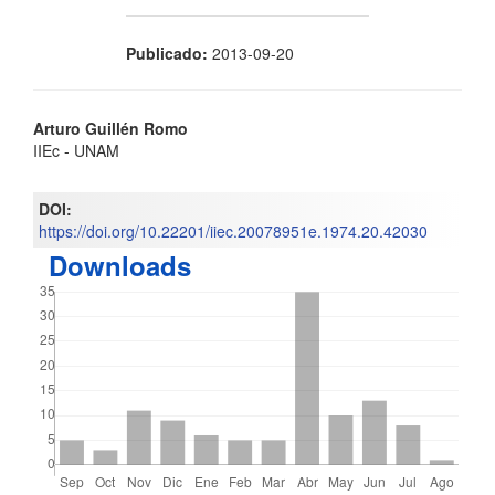
Publicado:
2013-09-20
Contenido
Arturo Guillén Romo
IIEc - UNAM
principal
del
DOI:
https://doi.org/10.22201/iiec.20078951e.1974.20.42030
artículo
Downloads