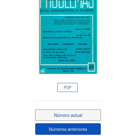
lateral
del
artículo
PDF
Número actual
Números anteriores