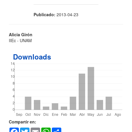
Publicado:
2013-04-23
Contenido
Alicia Girón
IIEc - UNAM
principal
del
Downloads
artículo
Detalles
Compartir en:
Facebook
Twitter
Email
WhatsApp
Share