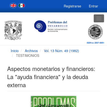
Navegación
Registrarse
Entrar
principal
Contenido
principal
Togg
Barra
navig
lateral
Inicio
Archivos
Vol. 13 Núm. 49 (1982)
TESTIMONIOS
Aspectos monetarios y financieros:
La "ayuda financiera" y la deuda
externa
Barra