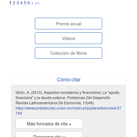
1
2
3
4
5
6
>
>>
paginasespeciales
Premio anual
Videos
Colección de libros
Cómo citar
Girón, A. (2013). Aspectos monetarios y financieros: La "ayuda
financiera" y la deuda externa.
Problemas Del Desarrollo.
Revista Latinoamericana De Economía
,
13
(49).
https://www.probdes.iiec.unam.mx/index.php/pde/article/view/37
749
Más formatos de cita
Descargar cita