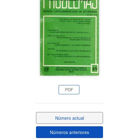
lateral
del
artículo
PDF
Número actual
Números anteriores