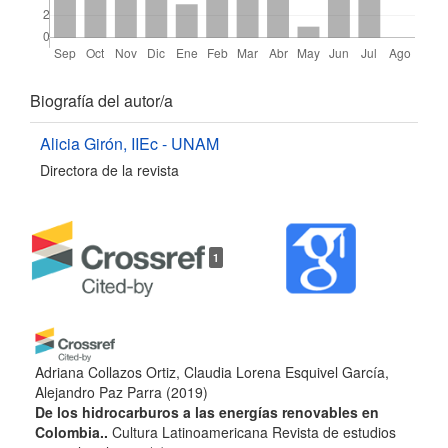
Detalles
Biografía del autor/a
del
Alicia Girón,
IIEc - UNAM
Directora de la revista
artículo
1
Adriana Collazos Ortiz, Claudia Lorena Esquivel García,
Alejandro Paz Parra
(2019)
De los hidrocarburos a las energías renovables en
Colombia..
Cultura Latinoamericana Revista de estudios