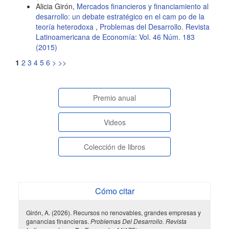
Alicia Girón,
Mercados financieros y financiamiento al
desarrollo: un debate estratégico en el cam po de la
teoría heterodoxa
,
Problemas del Desarrollo. Revista
Latinoamericana de Economía: Vol. 46 Núm. 183
(2015)
1
2
3
4
5
6
>
>>
paginasespeciales
Premio anual
Videos
Colección de libros
Cómo citar
Girón, A. (2026). Recursos no renovables, grandes empresas y
ganancias financieras.
Problemas Del Desarrollo. Revista