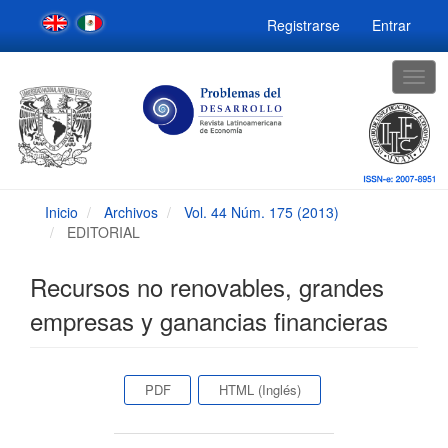
Navegación
Registrarse
Entrar
principal
Contenido
principal
Togg
Barra
navig
lateral
Inicio
Archivos
Vol. 44 Núm. 175 (2013)
EDITORIAL
Recursos no renovables, grandes
empresas y ganancias financieras
Barra
PDF
HTML (Inglés)
lateral