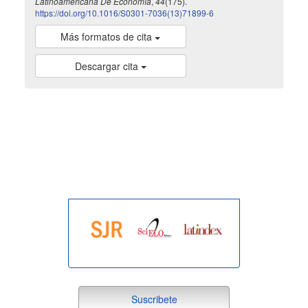
Latinoamericana De Economía
,
44
(175).
https://doi.org/10.1016/S0301-7036(13)71899-6
Más formatos de cita
Descargar cita
indexada
suscribete
Suscribete