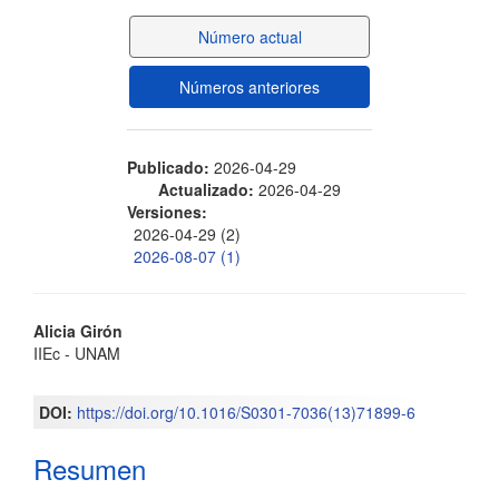
del
Número actual
artículo
Números anteriores
Publicado:
2026-04-29
Actualizado:
2026-04-29
Versiones:
2026-04-29 (2)
2026-08-07 (1)
Contenido
Alicia Girón
IIEc - UNAM
principal
del
DOI:
https://doi.org/10.1016/S0301-7036(13)71899-6
artículo
Resumen