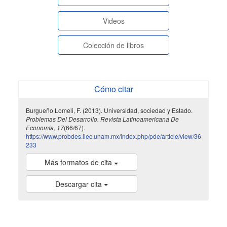
paginasespeciales
Videos
Colección de libros
Cómo citar
Burgueño Lomeli, F. (2013). Universidad, sociedad y Estado.
Problemas Del Desarrollo. Revista Latinoamericana De
Economía
,
17
(66/67).
https://www.probdes.iiec.unam.mx/index.php/pde/article/view/36
233
Más formatos de cita
Descargar cita