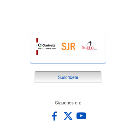
indexada
suscribete
Suscribete
redes
Síguenos en: