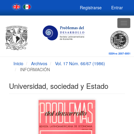
Navegación
Registrarse
Entrar
principal
Contenido
principal
Togg
Barra
navig
lateral
Inicio
Archivos
Vol. 17 Núm. 66/67 (1986)
INFORMACIÓN
Universidad, sociedad y Estado
Barra
lateral
del