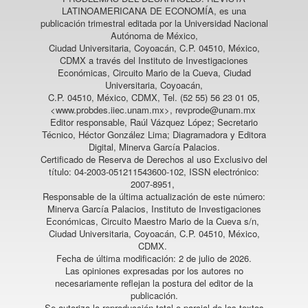
LATINOAMERICANA DE ECONOMÍA
, es una
publicación trimestral editada por la Universidad Nacional
Autónoma de México,
Ciudad Universitaria, Coyoacán, C.P. 04510, México,
CDMX a través del Instituto de Investigaciones
Económicas, Circuito Mario de la Cueva, Ciudad
Universitaria, Coyoacán,
C.P. 04510, México, CDMX, Tel. (52 55) 56 23 01 05,
<www.probdes.iiec.unam.mx>, revprode@unam.mx
Editor responsable, Raúl Vázquez López; Secretario
Técnico, Héctor González Lima; Diagramadora y Editora
Digital, Minerva García Palacios.
Certificado de Reserva de Derechos al uso Exclusivo del
título: 04-2003-051211543600-102, ISSN electrónico:
2007-8951,
Responsable de la última actualización de este número:
Minerva García Palacios, Instituto de Investigaciones
Económicas, Circuito Maestro Mario de la Cueva s/n,
Ciudad Universitaria, Coyoacán, C.P. 04510, México,
CDMX.
Fecha de última modificación: 2 de julio de 2026.
Las opiniones expresadas por los autores no
necesariamente reflejan la postura del editor de la
publicación.
Se autoriza la reproducción total o parcial de los textos