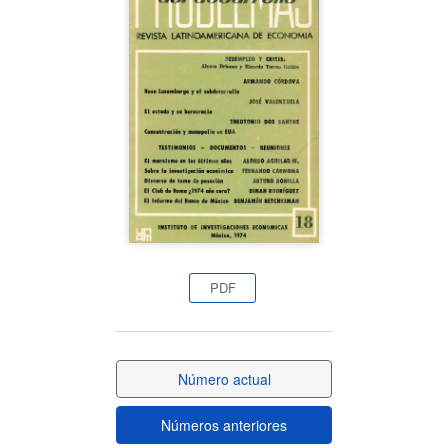
lateral
del
artículo
PDF
Número actual
Números anteriores