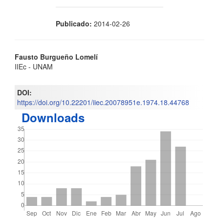
Publicado:
2014-02-26
Contenido
Fausto Burgueño Lomelí
IIEc - UNAM
principal
del
DOI:
https://doi.org/10.22201/iiec.20078951e.1974.18.44768
artículo
Downloads