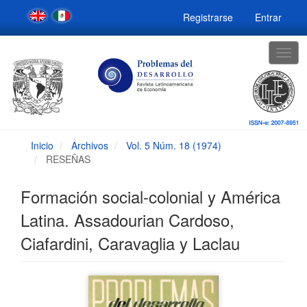
Navegación
Registrarse
Entrar
principal
Contenido
principal
Togg
Barra
navig
lateral
Inicio
Archivos
Vol. 5 Núm. 18 (1974)
RESEÑAS
Formación social-colonial y América
Latina. Assadourian Cardoso,
Ciafardini, Caravaglia y Laclau
Barra