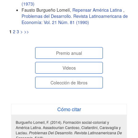
(1973)
Fausto Burgueño Lomelí,
Repensar América Latina
,
Problemas del Desarrollo. Revista Latinoamericana de
Economía: Vol. 21 Núm. 81 (1990)
1
2
3
>
>>
paginasespeciales
Premio anual
Videos
Colección de libros
Cómo citar
Burgueño Lomelí, F. (2014). Formación social-colonial y
América Latina. Assadourian Cardoso, Ciafardini, Caravaglia y
Laclau.
Problemas Del Desarrollo. Revista Latinoamericana De
Economía
,
5
(18).