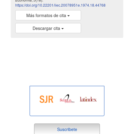
https://doi.org/10.22201/iiec.20078951e.1974.18.44768
Más formatos de cita
Descargar cita
indexada
suscribete
Suscribete