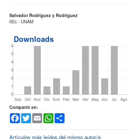
Contenido
Salvador Rodríguez y Rodríguez
IIEc - UNAM
principal
del
Downloads
artículo
Detalles
Compartir en:
Facebook
Twitter
Email
WhatsApp
Share
del
artículo
Artículos más leídos del mismo autor/a