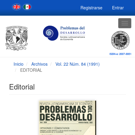
Navegación
Registrarse
Entrar
principal
Contenido
principal
Togg
Barra
navig
lateral
Inicio
Archivos
Vol. 22 Núm. 84 (1991)
EDITORIAL
Editorial
Barra
lateral
del