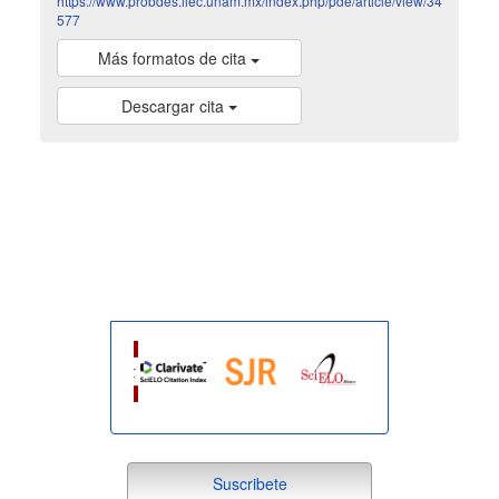
https://www.probdes.iiec.unam.mx/index.php/pde/article/view/34
577
Más formatos de cita
Descargar cita
indexada
suscribete
Suscribete