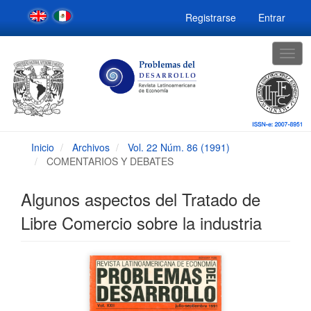
Navegación
Registrarse
Entrar
principal
Contenido
principal
Togg
Barra
navig
lateral
Inicio
Archivos
Vol. 22 Núm. 86 (1991)
COMENTARIOS Y DEBATES
Algunos aspectos del Tratado de
Libre Comercio sobre la industria
Barra
lateral