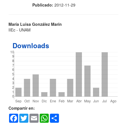
Publicado:
2012-11-29
Contenido
María Luisa González Marín
IIEc - UNAM
principal
del
Downloads
artículo
Detalles
Compartir en:
Facebook
Twitter
Email
WhatsApp
Share
del