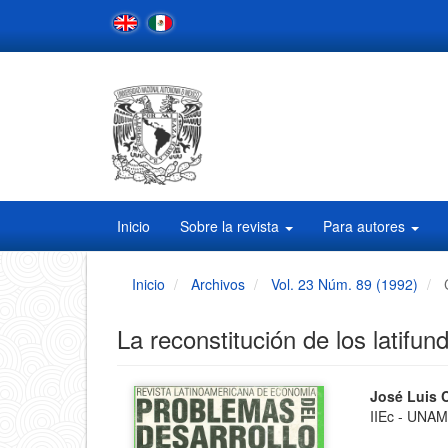
Navegación
principal
Contenido
principal
Barra
lateral
Inicio
Sobre la revista
Para autores
Inicio
Archivos
Vol. 23 Núm. 89 (1992)
La reconstitución de los latifun
Barra
Conten
José Luis 
IIEc - UNA
principa
lateral