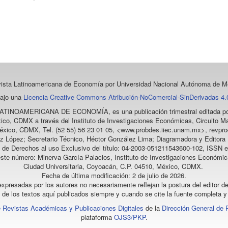
vista Latinoamericana de Economía
por Universidad Nacional Autónoma de Mé
bajo una
Licencia Creative Commons Atribución-NoComercial-SinDerivadas 4.0
LATINOAMERICANA DE ECONOMÍA
, es una publicación trimestral editada
ico, CDMX a través del Instituto de Investigaciones Económicas, Circuito Ma
éxico, CDMX, Tel. (52 55) 56 23 01 05, <www.probdes.iiec.unam.mx>, re
z López; Secretario Técnico, Héctor González Lima; Diagramadora y Editora D
a de Derechos al uso Exclusivo del título: 04-2003-051211543600-102, ISSN e
este número: Minerva García Palacios, Instituto de Investigaciones Económic
Ciudad Universitaria, Coyoacán, C.P. 04510, México, CDMX.
Fecha de última modificación: 2 de julio de 2026.
xpresadas por los autores no necesariamente reflejan la postura del editor de
l de los textos aquí publicados siempre y cuando se cite la fuente completa y 
 Revistas Académicas y Publicaciones Digitales
de la
Dirección General de 
plataforma
OJS3/PKP
.