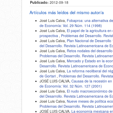
Publicado:
2012-09-18
Artículos más leídos del mismo autor/a
José Luis Calva,
Fobaproa: una alternativa d
de Economía: Vol. 29 Núm. 114 (1998)
José Luis Calva,
El papel de la agricultura e
prospectiva
,
Problemas del Desarrollo. Revi
José Luis Calva,
Plan Nacional de Desarrollo 
del Desarrollo. Revista Latinoamericana de 
José Luis Calva,
Retos nodales del desarroll
Problemas del Desarrollo. Revista Latinoame
José Luis Calva,
Mercado y Estado en la eco
Desarrollo. Revista Latinoamericana de Econ
José Luis Calva,
La reforma neoliberal del ré
de Gortari
,
Problemas del Desarrollo. Revist
JOSÉ LUIS CALVA,
Causas de la recesión e
de Economía: Vol. 32 Núm. 127 (2001)
José Luis Calva,
El nudo macroeconómico de 
del Desarrollo. Revista Latinoamericana de 
José Luis Calva,
Nueve meses de política eco
Problemas del Desarrollo. Revista Latinoame
JOSÉ LUIS CALVA,
La economía mexicana e