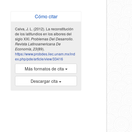
Cómo citar
Calva, J. L. (2012). La reconstitución
de los latifundios en los albores del
siglo XXI.
Problemas Del Desarrollo.
Revista Latinoamericana De
Economía
,
23
(89).
https://www.probdes.iiec.unam.mx/ind
ex.php/pde/article/view/33416
Más formatos de cita
Descargar cita
indexada