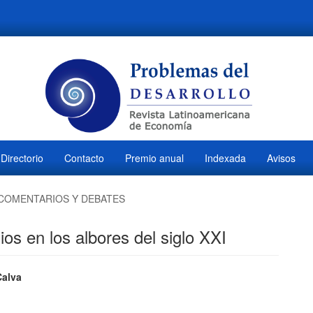
Directorio
Contacto
Premio anual
Indexada
Avisos
COMENTARIOS Y DEBATES
dios en los albores del siglo XXI
ido
Calva
M
l