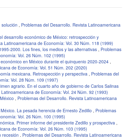
e solución
,
Problemas del Desarrollo. Revista Latinoamericana
n el desarrollo económico de México: retrospección y
sta Latinoamericana de Economía: Vol. 30 Núm. 118 (1999)
1995-2000. Los fines, los medios y las alternativas
,
Problemas
Economía: Vol. 26 Núm. 102 (1995)
o económico en México durante el quinquenio 2020-2024
,
ricana de Economía: Vol. 51 Núm. 202 (2020)
nomía mexicana. Retrospección y perspectiva
,
Problemas del
omía: Vol. 28 Núm. 109 (1997)
gimen agrario. En el cuarto año de gobierno de Carlos Salinas
a Latinoamericana de Economía: Vol. 24 Núm. 92 (1993)
n México
,
Problemas del Desarrollo. Revista Latinoamericana
México. La pesada herencia de Ernesto Zedillo
,
Problemas
Economía: Vol. 26 Núm. 100 (1995)
nómica. Primer informe del presidente Zedillo y prospectiva
,
ricana de Economía: Vol. 26 Núm. 103 (1995)
n recesión
,
Problemas del Desarrollo. Revista Latinoamericana