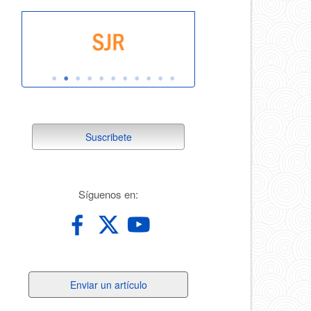
suscribete
Suscribete
redes
Síguenos en:
Enviar
Enviar un artículo
un