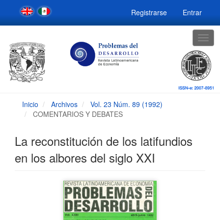
Navegación
Registrarse
Entrar
principal
Contenido
principal
Togg
Barra
navig
lateral
Inicio
Archivos
Vol. 23 Núm. 89 (1992)
COMENTARIOS Y DEBATES
La reconstitución de los latifundios
en los albores del siglo XXI
Barra
lateral