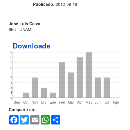
Publicado:
2012-09-18
Contenido
José Luis Calva
IIEc - UNAM
principal
del
Downloads
artículo
Detalles
Compartir en:
Facebook
Twitter
Email
WhatsApp
Share
del