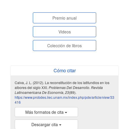
paginasespeciales
Premio anual
Videos
Colección de libros
Cómo citar
Calva, J. L. (2012). La reconstitución de los latifundios en los
albores del siglo XXI.
Problemas Del Desarrollo. Revista
Latinoamericana De Economía
,
23
(89).
https://www.probdes.iiec.unam.mx/index.php/pde/article/view/33
416
Más formatos de cita
Descargar cita