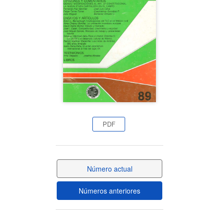
del
artículo
PDF
Número actual
Números anteriores