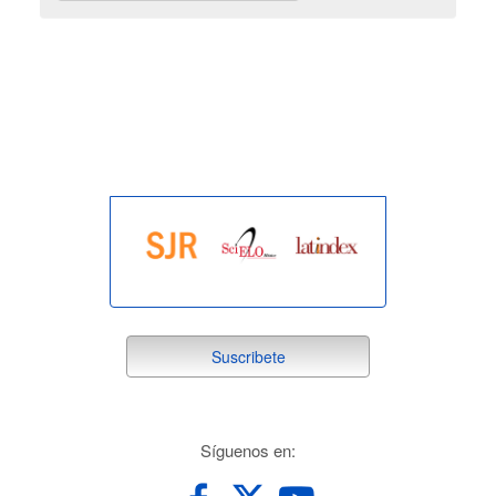
indexada
suscribete
Suscribete
redes
Síguenos en: