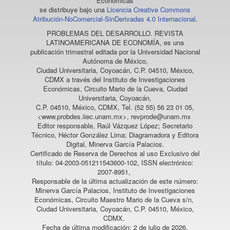
Económicas
se distribuye bajo una
Licencia Creative Commons
Atribución-NoComercial-SinDerivadas 4.0 Internacional
.
PROBLEMAS DEL DESARROLLO. REVISTA
LATINOAMERICANA DE ECONOMÍA
, es una
publicación trimestral editada por la Universidad Nacional
Autónoma de México,
Ciudad Universitaria, Coyoacán, C.P. 04510, México,
CDMX a través del Instituto de Investigaciones
Económicas, Circuito Mario de la Cueva, Ciudad
Universitaria, Coyoacán,
C.P. 04510, México, CDMX, Tel. (52 55) 56 23 01 05,
<www.probdes.iiec.unam.mx>, revprode@unam.mx
Editor responsable, Raúl Vázquez López; Secretario
Técnico, Héctor González Lima; Diagramadora y Editora
Digital, Minerva García Palacios.
Certificado de Reserva de Derechos al uso Exclusivo del
título: 04-2003-051211543600-102, ISSN electrónico:
2007-8951,
Responsable de la última actualización de este número:
Minerva García Palacios, Instituto de Investigaciones
Económicas, Circuito Maestro Mario de la Cueva s/n,
Ciudad Universitaria, Coyoacán, C.P. 04510, México,
CDMX.
Fecha de última modificación: 2 de julio de 2026.