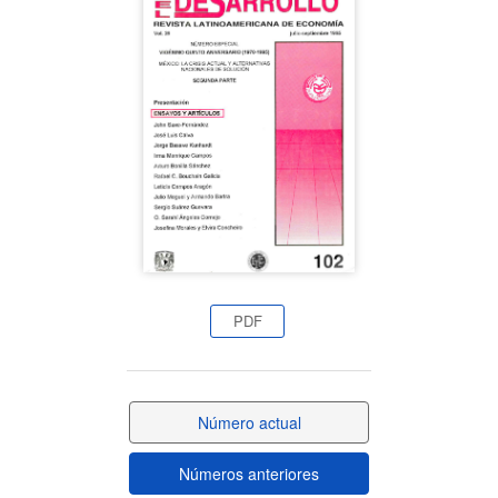
lateral
del
artículo
PDF
Número actual
Números anteriores