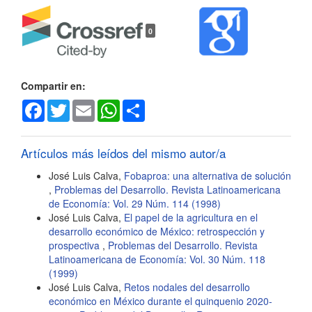
Detalles
0
del
artículo
Compartir en:
Facebook
Twitter
Email
WhatsApp
Share
Artículos más leídos del mismo autor/a
José Luis Calva,
Fobaproa: una alternativa de solución
,
Problemas del Desarrollo. Revista Latinoamericana
de Economía: Vol. 29 Núm. 114 (1998)
José Luis Calva,
El papel de la agricultura en el
desarrollo económico de México: retrospección y
prospectiva
,
Problemas del Desarrollo. Revista
Latinoamericana de Economía: Vol. 30 Núm. 118
(1999)
José Luis Calva,
Retos nodales del desarrollo
económico en México durante el quinquenio 2020-