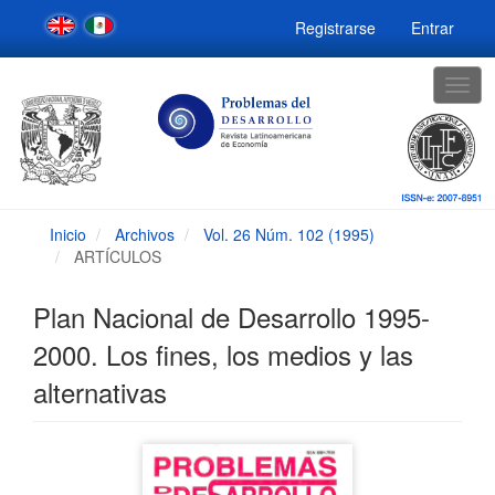
Navegación
Registrarse
Entrar
principal
Contenido
principal
Togg
Barra
navig
lateral
Inicio
Archivos
Vol. 26 Núm. 102 (1995)
ARTÍCULOS
Plan Nacional de Desarrollo 1995-
2000. Los fines, los medios y las
alternativas
Barra