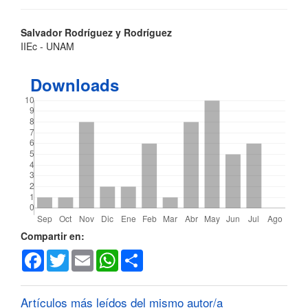
Contenido
Salvador Rodríguez y Rodríguez
IIEc - UNAM
principal
del
Downloads
artículo
Detalles
Compartir en:
Facebook
Twitter
Email
WhatsApp
Share
del
artículo
Artículos más leídos del mismo autor/a