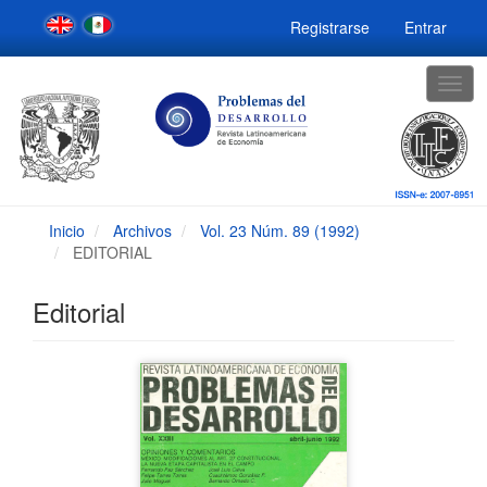
Navegación
Registrarse
Entrar
principal
Contenido
principal
Togg
Barra
navig
lateral
Inicio
Archivos
Vol. 23 Núm. 89 (1992)
EDITORIAL
Editorial
Barra
lateral
del