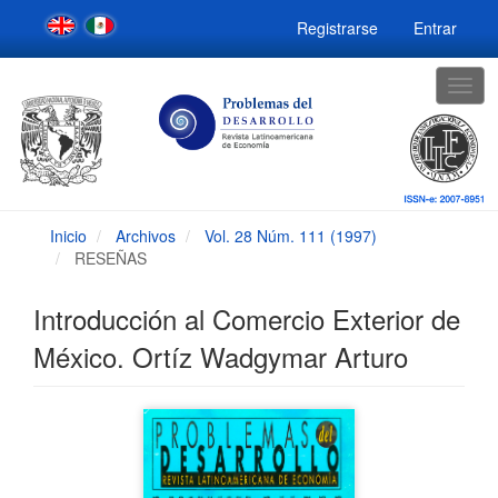
Navegación
Registrarse
Entrar
principal
Contenido
principal
Togg
Barra
navig
lateral
Inicio
Archivos
Vol. 28 Núm. 111 (1997)
RESEÑAS
Introducción al Comercio Exterior de
México. Ortíz Wadgymar Arturo
Barra
lateral