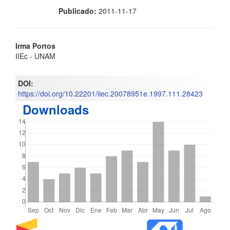
Publicado:
2011-11-17
Contenido
Irma Portos
IIEc - UNAM
principal
del
DOI:
https://doi.org/10.22201/iiec.20078951e.1997.111.28423
artículo
Downloads
Detalles