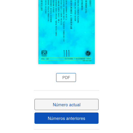
del
artículo
PDF
Número actual
Números anteriores