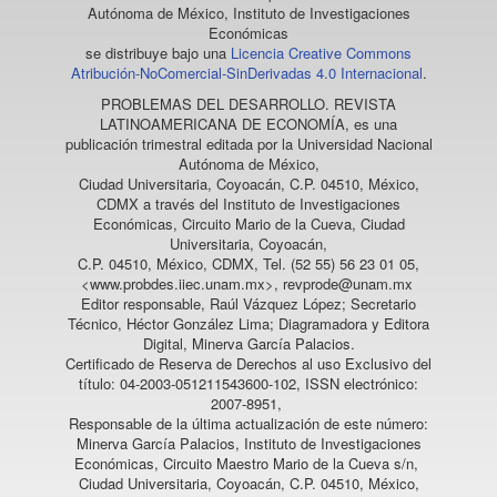
Autónoma de México, Instituto de Investigaciones
Económicas
se distribuye bajo una
Licencia Creative Commons
Atribución-NoComercial-SinDerivadas 4.0 Internacional
.
PROBLEMAS DEL DESARROLLO. REVISTA
LATINOAMERICANA DE ECONOMÍA
, es una
publicación trimestral editada por la Universidad Nacional
Autónoma de México,
Ciudad Universitaria, Coyoacán, C.P. 04510, México,
CDMX a través del Instituto de Investigaciones
Económicas, Circuito Mario de la Cueva, Ciudad
Universitaria, Coyoacán,
C.P. 04510, México, CDMX, Tel. (52 55) 56 23 01 05,
<www.probdes.iiec.unam.mx>, revprode@unam.mx
Editor responsable, Raúl Vázquez López; Secretario
Técnico, Héctor González Lima; Diagramadora y Editora
Digital, Minerva García Palacios.
Certificado de Reserva de Derechos al uso Exclusivo del
título: 04-2003-051211543600-102, ISSN electrónico:
2007-8951,
Responsable de la última actualización de este número:
Minerva García Palacios, Instituto de Investigaciones
Económicas, Circuito Maestro Mario de la Cueva s/n,
Ciudad Universitaria, Coyoacán, C.P. 04510, México,