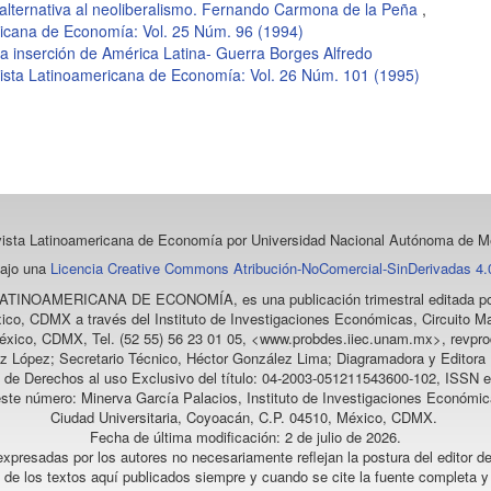
alternativa al neoliberalismo. Fernando Carmona de la Peña
,
ricana de Economía: Vol. 25 Núm. 96 (1994)
la inserción de América Latina- Guerra Borges Alfredo
vista Latinoamericana de Economía: Vol. 26 Núm. 101 (1995)
vista Latinoamericana de Economía
por Universidad Nacional Autónoma de Mé
bajo una
Licencia Creative Commons Atribución-NoComercial-SinDerivadas 4.0
LATINOAMERICANA DE ECONOMÍA
, es una publicación trimestral editada
ico, CDMX a través del Instituto de Investigaciones Económicas, Circuito Ma
éxico, CDMX, Tel. (52 55) 56 23 01 05, <www.probdes.iiec.unam.mx>, re
z López; Secretario Técnico, Héctor González Lima; Diagramadora y Editora D
a de Derechos al uso Exclusivo del título: 04-2003-051211543600-102, ISSN e
este número: Minerva García Palacios, Instituto de Investigaciones Económic
Ciudad Universitaria, Coyoacán, C.P. 04510, México, CDMX.
Fecha de última modificación: 2 de julio de 2026.
xpresadas por los autores no necesariamente reflejan la postura del editor de
l de los textos aquí publicados siempre y cuando se cite la fuente completa y 