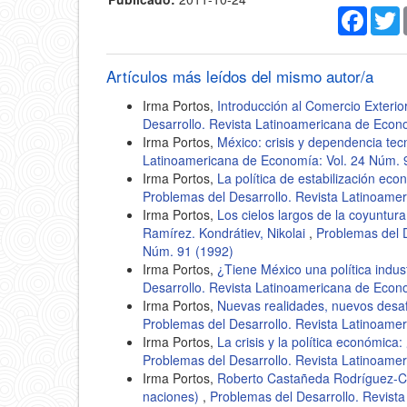
Faceb
T
Artículos más leídos del mismo autor/a
Irma Portos,
Introducción al Comercio Exteri
Desarrollo. Revista Latinoamericana de Econ
Irma Portos,
México: crisis y dependencia tec
Latinoamericana de Economía: Vol. 24 Núm. 
Irma Portos,
La política de estabilización eco
Problemas del Desarrollo. Revista Latinoame
Irma Portos,
Los cielos largos de la coyuntur
Ramírez. Kondrátiev, Nikolai
,
Problemas del D
Núm. 91 (1992)
Irma Portos,
¿Tiene México una política indus
Desarrollo. Revista Latinoamericana de Econ
Irma Portos,
Nuevas realidades, nuevos desa
Problemas del Desarrollo. Revista Latinoame
Irma Portos,
La crisis y la política económic
Problemas del Desarrollo. Revista Latinoame
Irma Portos,
Roberto Castañeda Rodríguez-Cab
naciones)
,
Problemas del Desarrollo. Revist