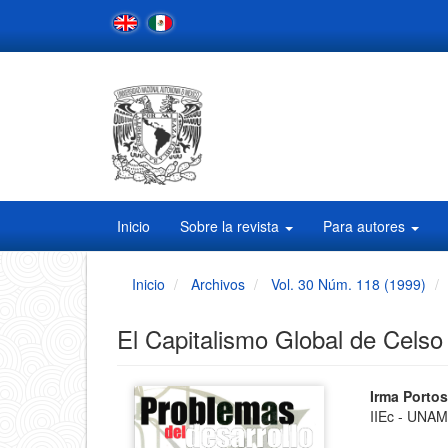
Navegación
principal
Contenido
principal
Barra
lateral
Inicio
Sobre la revista
Para autores
Inicio
Archivos
Vol. 30 Núm. 118 (1999)
El Capitalismo Global de Celso
Barra
Conten
Irma Porto
IIEc - UNA
principa
lateral