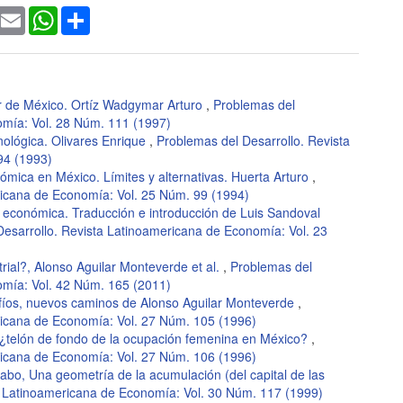
ook
witter
Email
WhatsApp
Share
or de México. Ortíz Wadgymar Arturo
,
Problemas del
omía: Vol. 28 Núm. 111 (1997)
nológica. Olivares Enrique
,
Problemas del Desarrollo. Revista
94 (1993)
nómica en México. Límites y alternativas. Huerta Arturo
,
ricana de Economía: Vol. 25 Núm. 99 (1994)
a económica. Traducción e introducción de Luis Sandoval
esarrollo. Revista Latinoamericana de Economía: Vol. 23
trial?, Alonso Aguilar Monteverde et al.
,
Problemas del
omía: Vol. 42 Núm. 165 (2011)
fíos, nuevos caminos de Alonso Aguilar Monteverde
,
ricana de Economía: Vol. 27 Núm. 105 (1996)
a: ¿telón de fondo de la ocupación femenina en México?
,
ricana de Economía: Vol. 27 Núm. 106 (1996)
o, Una geometría de la acumulación (del capital de las
a Latinoamericana de Economía: Vol. 30 Núm. 117 (1999)