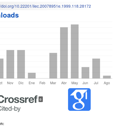
://doi.org/10.22201/iiec.20078951e.1999.118.28172
loads
o
les
0
lo
en: