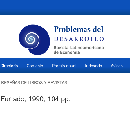
Directorio
Contacto
Premio anual
Indexada
Avisos
RESEÑAS DE LIBROS Y REVISTAS
 Furtado, 1990, 104 pp.
ido
s
M
l