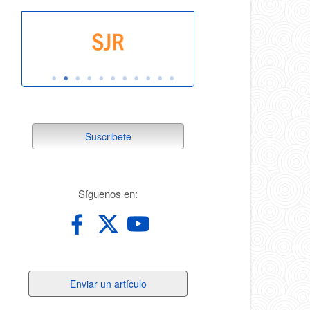
suscribete
Suscribete
redes
Síguenos en:
Enviar
Enviar un artículo
un