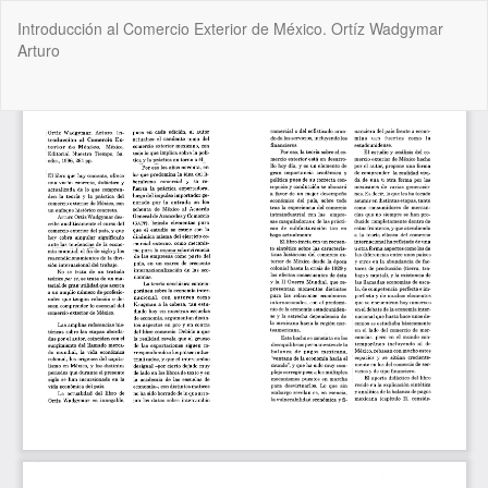
Volver
Introducción al Comercio Exterior de México. Ortíz Wadgymar
a
Arturo
los
detalles
del
De
De
artículo
P