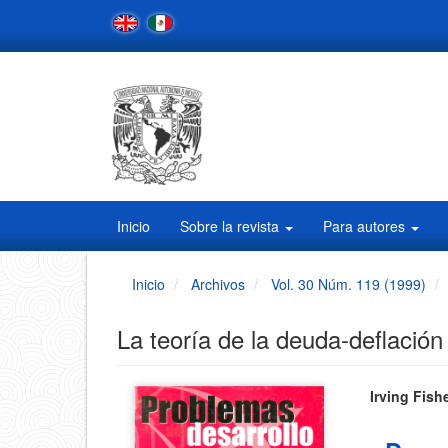
Navegación
principal
Contenido
principal
Barra
lateral
Inicio
Sobre la revista
Para autores
Inicio
Archivos
Vol. 30 Núm. 119 (1999)
La teoría de la deuda-deflació
Barra
Conten
Irving Fish
principa
lateral