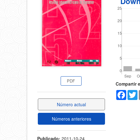
Down
del
del
artícul
artículo
PDF
Detal
Compartir 
Faceb
T
del
Número actual
artícu
Números anteriores
Publicado:
2011-10-24