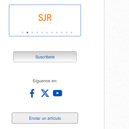
suscribete
Suscribete
redes
Síguenos en:
Enviar
Enviar un artículo
un