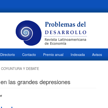
Directorio
Contacto
Premio anual
Indexada
Avisos
COYUNTURA Y DEBATE
n en las grandes depresiones
ido
er
l