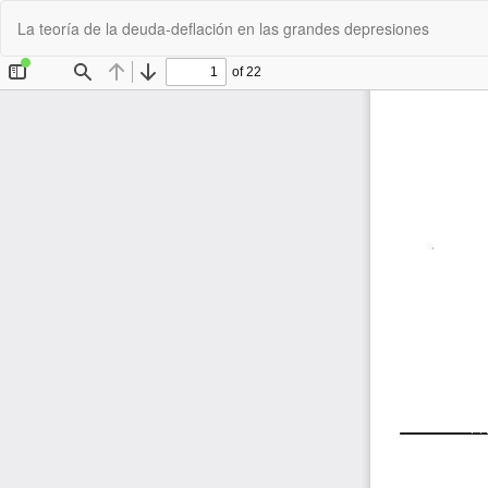
Volver
La teoría de la deuda-deflación en las grandes depresiones
a
los
detalles
del
artículo