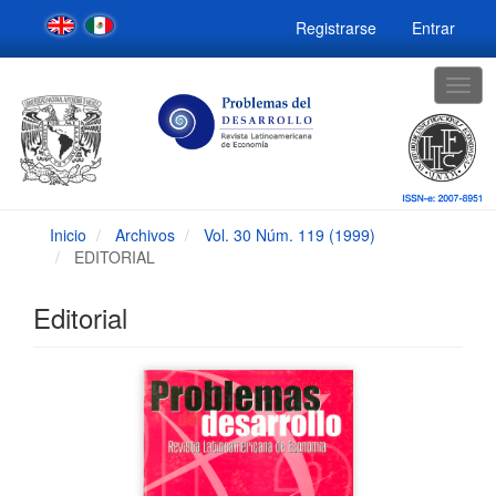
Navegación
Registrarse
Entrar
principal
Contenido
principal
Togg
Barra
navig
lateral
Inicio
Archivos
Vol. 30 Núm. 119 (1999)
EDITORIAL
Editorial
Barra
lateral
del