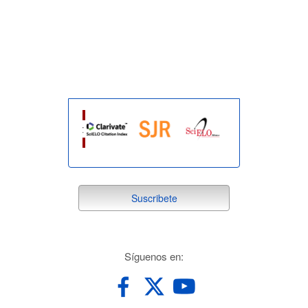
indexada
suscribete
Suscribete
redes
Síguenos en: