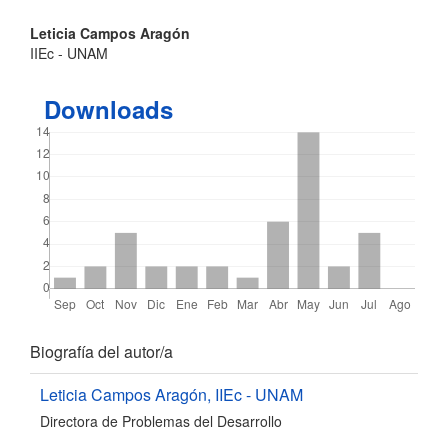
Contenido
Leticia Campos Aragón
IIEc - UNAM
principal
del
Downloads
artículo
Detalles
Biografía del autor/a
del
Leticia Campos Aragón,
IIEc - UNAM
Directora de Problemas del Desarrollo
artículo