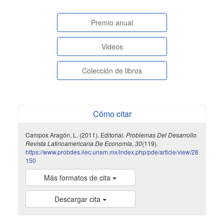
paginasespeciales
Premio anual
Videos
Colección de libros
Cómo citar
Campos Aragón, L. (2011). Editorial.
Problemas Del Desarrollo.
Revista Latinoamericana De Economía
,
30
(119).
https://www.probdes.iiec.unam.mx/index.php/pde/article/view/28
150
Más formatos de cita
Descargar cita