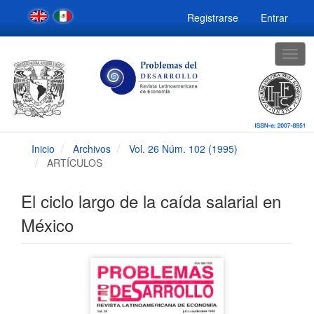
Navegación
Registrarse
Entrar
principal
Contenido
principal
Togg
Barra
navig
lateral
Inicio
Archivos
Vol. 26 Núm. 102 (1995)
ARTÍCULOS
El ciclo largo de la caída salarial en
México
Barra
lateral