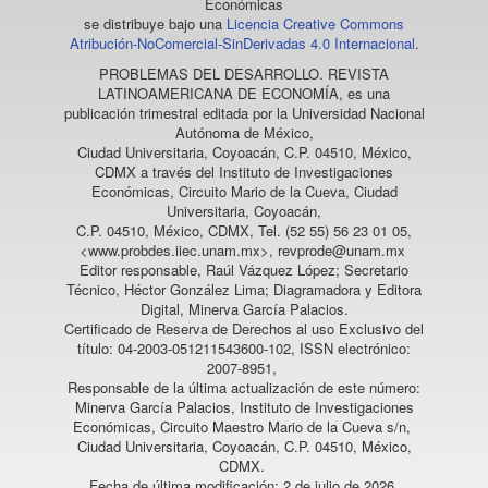
Económicas
se distribuye bajo una
Licencia Creative Commons
Atribución-NoComercial-SinDerivadas 4.0 Internacional
.
PROBLEMAS DEL DESARROLLO. REVISTA
LATINOAMERICANA DE ECONOMÍA
, es una
publicación trimestral editada por la Universidad Nacional
Autónoma de México,
Ciudad Universitaria, Coyoacán, C.P. 04510, México,
CDMX a través del Instituto de Investigaciones
Económicas, Circuito Mario de la Cueva, Ciudad
Universitaria, Coyoacán,
C.P. 04510, México, CDMX, Tel. (52 55) 56 23 01 05,
<www.probdes.iiec.unam.mx>, revprode@unam.mx
Editor responsable, Raúl Vázquez López; Secretario
Técnico, Héctor González Lima; Diagramadora y Editora
Digital, Minerva García Palacios.
Certificado de Reserva de Derechos al uso Exclusivo del
título: 04-2003-051211543600-102, ISSN electrónico:
2007-8951,
Responsable de la última actualización de este número:
Minerva García Palacios, Instituto de Investigaciones
Económicas, Circuito Maestro Mario de la Cueva s/n,
Ciudad Universitaria, Coyoacán, C.P. 04510, México,
CDMX.
Fecha de última modificación: 2 de julio de 2026.