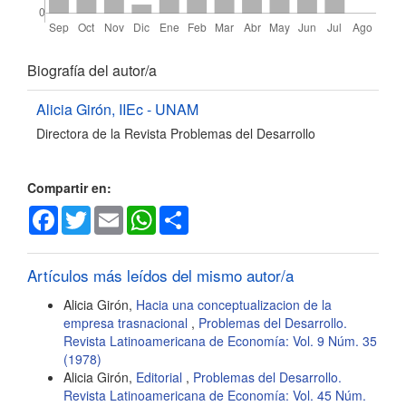
Detalles
Biografía del autor/a
del
Alicia Girón,
IIEc - UNAM
Directora de la Revista Problemas del Desarrollo
artículo
Compartir en:
Facebook
Twitter
Email
WhatsApp
Share
Artículos más leídos del mismo autor/a
Alicia Girón,
Hacia una conceptualizacion de la
empresa trasnacional
,
Problemas del Desarrollo.
Revista Latinoamericana de Economía: Vol. 9 Núm. 35
(1978)
Alicia Girón,
Editorial
,
Problemas del Desarrollo.
Revista Latinoamericana de Economía: Vol. 45 Núm.