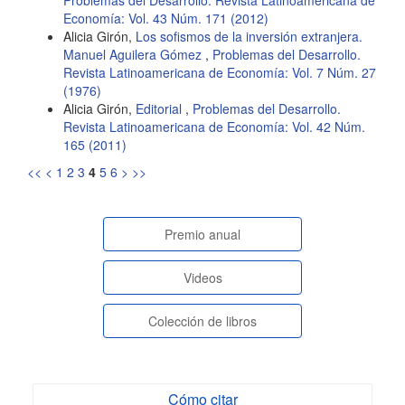
Economía: Vol. 43 Núm. 171 (2012)
Alicia Girón,
Los sofismos de la inversión extranjera.
Manuel Aguilera Gómez
,
Problemas del Desarrollo.
Revista Latinoamericana de Economía: Vol. 7 Núm. 27
(1976)
Alicia Girón,
Editorial
,
Problemas del Desarrollo.
Revista Latinoamericana de Economía: Vol. 42 Núm.
165 (2011)
<<
<
1
2
3
4
5
6
>
>>
paginasespeciales
Premio anual
Videos
Colección de libros
Cómo citar