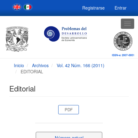
Navegación
Registrarse
Entrar
principal
Contenido
principal
Togg
Barra
navig
lateral
Inicio
Archivos
Vol. 42 Núm. 166 (2011)
EDITORIAL
Editorial
Barra
PDF
lateral
del
Número actual