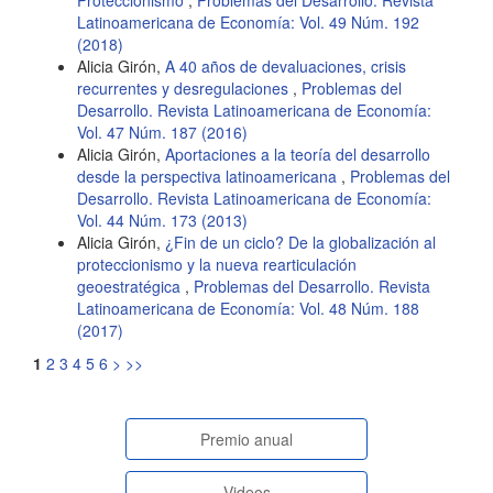
Latinoamericana de Economía: Vol. 49 Núm. 192
(2018)
Alicia Girón,
A 40 años de devaluaciones, crisis
recurrentes y desregulaciones
,
Problemas del
Desarrollo. Revista Latinoamericana de Economía:
Vol. 47 Núm. 187 (2016)
Alicia Girón,
Aportaciones a la teoría del desarrollo
desde la perspectiva latinoamericana
,
Problemas del
Desarrollo. Revista Latinoamericana de Economía:
Vol. 44 Núm. 173 (2013)
Alicia Girón,
¿Fin de un ciclo? De la globalización al
proteccionismo y la nueva rearticulación
geoestratégica
,
Problemas del Desarrollo. Revista
Latinoamericana de Economía: Vol. 48 Núm. 188
(2017)
1
2
3
4
5
6
>
>>
paginasespeciales
Premio anual
Videos