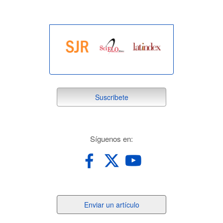
suscribete
Suscribete
redes
Síguenos en:
Enviar
Enviar un artículo
un