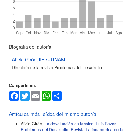
Detalles
Biografía del autor/a
del
Alicia Girón,
IIEc - UNAM
Directora de la revista Problemas del Desarrollo
artículo
Compartir en:
Facebook
Twitter
Email
WhatsApp
Share
Artículos más leídos del mismo autor/a
Alicia Girón,
La devaluación en México. Luis Pazos
,
Problemas del Desarrollo. Revista Latinoamericana de