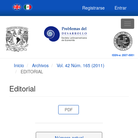
Navegación
Registrarse
Entrar
principal
Contenido
principal
Togg
Barra
navig
lateral
Inicio
Archivos
Vol. 42 Núm. 165 (2011)
EDITORIAL
Editorial
Barra
PDF
lateral
del
Número actual