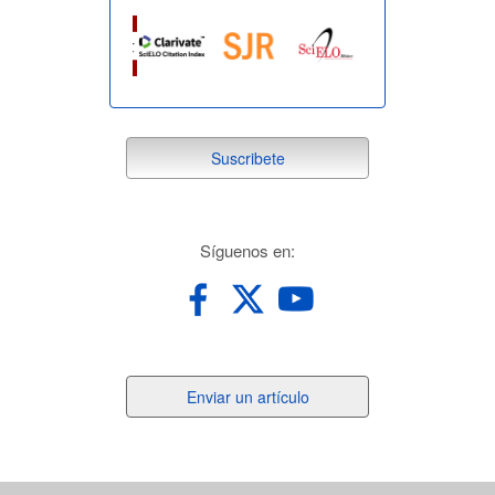
suscribete
Suscribete
redes
Síguenos en:
Enviar
Enviar un artículo
un
artículo