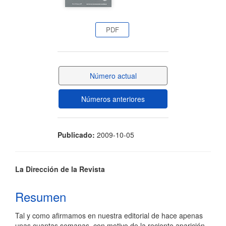
artículo
PDF
Número actual
Números anteriores
Publicado:
2009-10-05
Contenido
La Dirección de la Revista
principal
Resumen
del
Tal y como afirmamos en nuestra editorial de hace apenas
artículo
unas cuantas semanas, con motivo de la reciente aparición