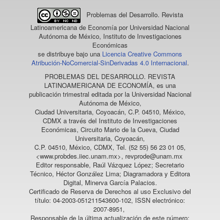
Problemas del Desarrollo. Revista
Latinoamericana de Economía
por Universidad Nacional
Autónoma de México, Instituto de Investigaciones
Económicas
se distribuye bajo una
Licencia Creative Commons
Atribución-NoComercial-SinDerivadas 4.0 Internacional
.
PROBLEMAS DEL DESARROLLO. REVISTA
LATINOAMERICANA DE ECONOMÍA
, es una
publicación trimestral editada por la Universidad Nacional
Autónoma de México,
Ciudad Universitaria, Coyoacán, C.P. 04510, México,
CDMX a través del Instituto de Investigaciones
Económicas, Circuito Mario de la Cueva, Ciudad
Universitaria, Coyoacán,
C.P. 04510, México, CDMX, Tel. (52 55) 56 23 01 05,
<www.probdes.iiec.unam.mx>, revprode@unam.mx
Editor responsable, Raúl Vázquez López; Secretario
Técnico, Héctor González Lima; Diagramadora y Editora
Digital, Minerva García Palacios.
Certificado de Reserva de Derechos al uso Exclusivo del
título: 04-2003-051211543600-102, ISSN electrónico:
2007-8951,
Responsable de la última actualización de este número: