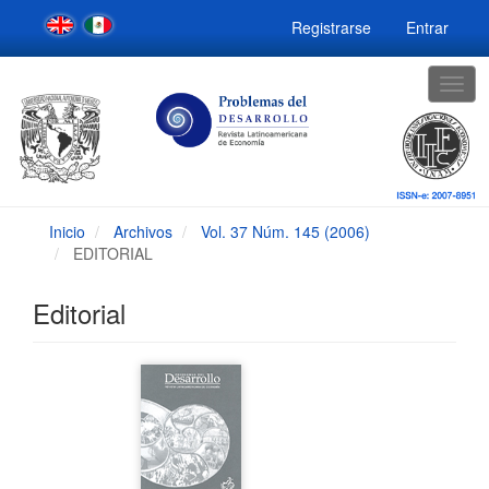
Navegación
Registrarse
Entrar
principal
Contenido
principal
Togg
Barra
navig
lateral
Inicio
Archivos
Vol. 37 Núm. 145 (2006)
EDITORIAL
Editorial
Barra
lateral
del