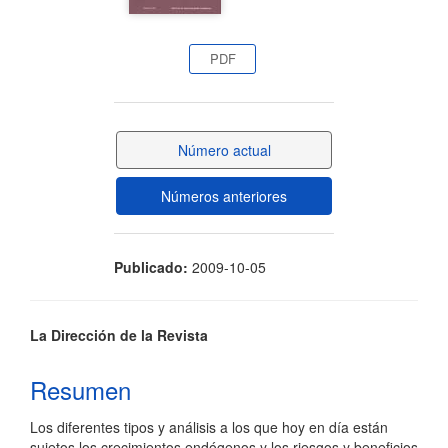
artículo
PDF
Número actual
Números anteriores
Publicado:
2009-10-05
Contenido
La Dirección de la Revista
principal
Resumen
del
Los diferentes tipos y análisis a los que hoy en día están
artículo
sujetos los crecimientos endógenos y los riesgos y beneficios