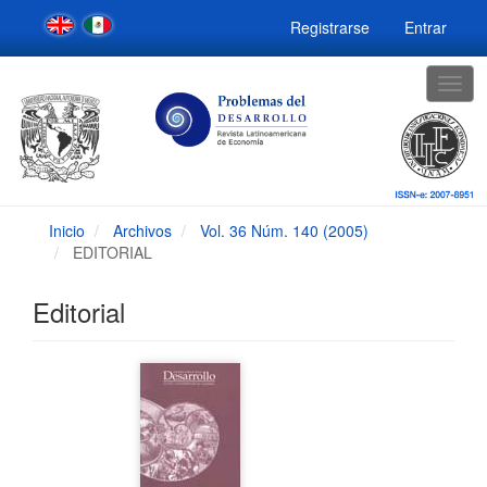
Navegación
Registrarse
Entrar
principal
Contenido
principal
Togg
Barra
navig
lateral
Inicio
Archivos
Vol. 36 Núm. 140 (2005)
EDITORIAL
Editorial
Barra
lateral
del