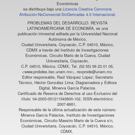
Económicas
se distribuye bajo una
Licencia Creative Commons
Atribución-NoComercial-SinDerivadas 4.0 Internacional
.
PROBLEMAS DEL DESARROLLO. REVISTA
LATINOAMERICANA DE ECONOMÍA
, es una
publicación trimestral editada por la Universidad Nacional
Autónoma de México,
Ciudad Universitaria, Coyoacán, C.P. 04510, México,
CDMX a través del Instituto de Investigaciones
Económicas, Circuito Mario de la Cueva, Ciudad
Universitaria, Coyoacán,
C.P. 04510, México, CDMX, Tel. (52 55) 56 23 01 05,
<www.probdes.iiec.unam.mx>, revprode@unam.mx
Editor responsable, Raúl Vázquez López; Secretario
Técnico, Héctor González Lima; Diagramadora y Editora
Digital, Minerva García Palacios.
Certificado de Reserva de Derechos al uso Exclusivo del
título: 04-2003-051211543600-102, ISSN electrónico:
2007-8951,
Responsable de la última actualización de este número:
Minerva García Palacios, Instituto de Investigaciones
Económicas, Circuito Maestro Mario de la Cueva s/n,
Ciudad Universitaria, Coyoacán, C.P. 04510, México,
CDMX.