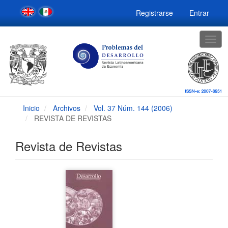
Navegación
Registrarse
Entrar
principal
Contenido
principal
Togg
Barra
navig
lateral
Inicio
Archivos
Vol. 37 Núm. 144 (2006)
REVISTA DE REVISTAS
Revista de Revistas
Barra
lateral
del