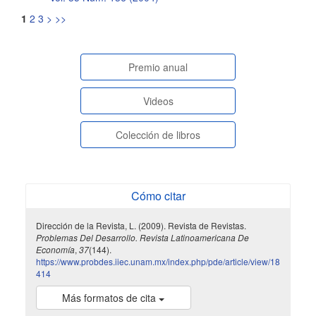
1
2
3
>
>>
paginasespeciales
Premio anual
Videos
Colección de libros
Cómo citar
Dirección de la Revista, L. (2009). Revista de Revistas.
Problemas Del Desarrollo. Revista Latinoamericana De
Economía
,
37
(144).
https://www.probdes.iiec.unam.mx/index.php/pde/article/view/18
414
Más formatos de cita