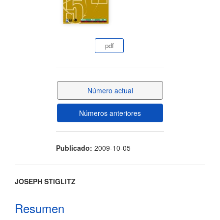
del
artículo
pdf
Número actual
Números anteriores
Publicado:
2009-10-05
Contenido
JOSEPH STIGLITZ
principal
Resumen
del