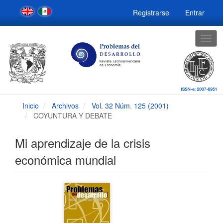
Navegación
Registrarse
Entrar
principal
Contenido
principal
Togg
Barra
navig
lateral
Inicio
Archivos
Vol. 32 Núm. 125 (2001)
COYUNTURA Y DEBATE
Mi aprendizaje de la crisis
económica mundial
Barra
lateral