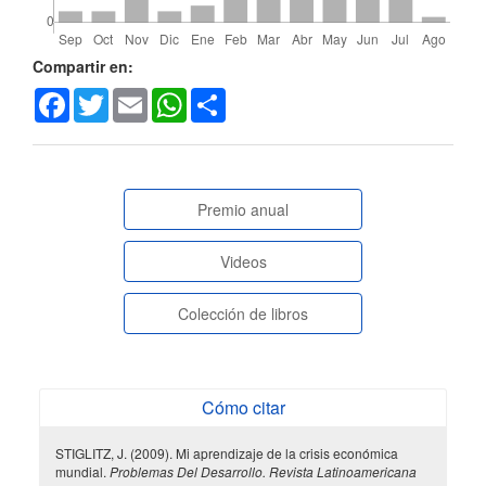
Detalles
Compartir en:
Facebook
Twitter
Email
WhatsApp
Share
del
artículo
paginasespeciales
Premio anual
Videos
Colección de libros
Cómo citar
STIGLITZ, J. (2009). Mi aprendizaje de la crisis económica
mundial.
Problemas Del Desarrollo. Revista Latinoamericana