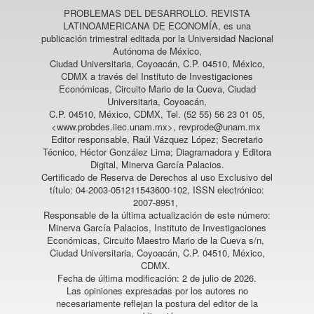
PROBLEMAS DEL DESARROLLO. REVISTA
LATINOAMERICANA DE ECONOMÍA
, es una
publicación trimestral editada por la Universidad Nacional
Autónoma de México,
Ciudad Universitaria, Coyoacán, C.P. 04510, México,
CDMX a través del Instituto de Investigaciones
Económicas, Circuito Mario de la Cueva, Ciudad
Universitaria, Coyoacán,
C.P. 04510, México, CDMX, Tel. (52 55) 56 23 01 05,
<www.probdes.iiec.unam.mx>, revprode@unam.mx
Editor responsable, Raúl Vázquez López; Secretario
Técnico, Héctor González Lima; Diagramadora y Editora
Digital, Minerva García Palacios.
Certificado de Reserva de Derechos al uso Exclusivo del
título: 04-2003-051211543600-102, ISSN electrónico:
2007-8951,
Responsable de la última actualización de este número:
Minerva García Palacios, Instituto de Investigaciones
Económicas, Circuito Maestro Mario de la Cueva s/n,
Ciudad Universitaria, Coyoacán, C.P. 04510, México,
CDMX.
Fecha de última modificación: 2 de julio de 2026.
Las opiniones expresadas por los autores no
necesariamente reflejan la postura del editor de la