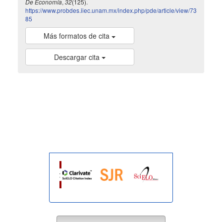
De Economía
,
32
(125).
https://www.probdes.iiec.unam.mx/index.php/pde/article/view/73
85
Más formatos de cita
Descargar cita
indexada