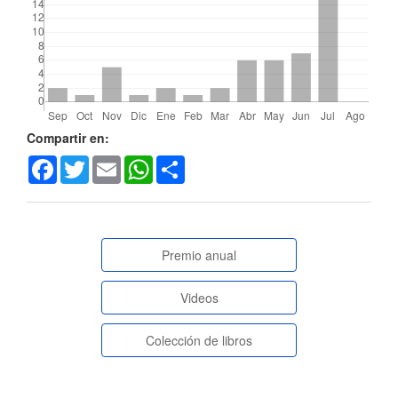
Detalles
Compartir en:
Facebook
Twitter
Email
WhatsApp
Share
del
artículo
paginasespeciales
Premio anual
Videos
Colección de libros