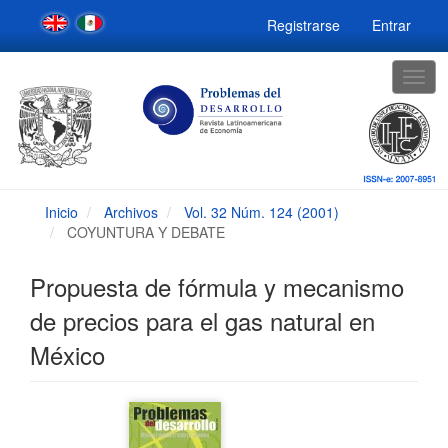
Navegación
Registrarse
Entrar
principal
Contenido
principal
Togg
Barra
navig
lateral
Inicio
Archivos
Vol. 32 Núm. 124 (2001)
COYUNTURA Y DEBATE
Propuesta de fórmula y mecanismo
de precios para el gas natural en
México
Barra