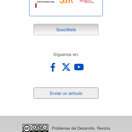
suscribete
Suscribete
redes
Síguenos en:
Enviar
Enviar un artículo
un
artículo
Problemas del Desarrollo. Revista