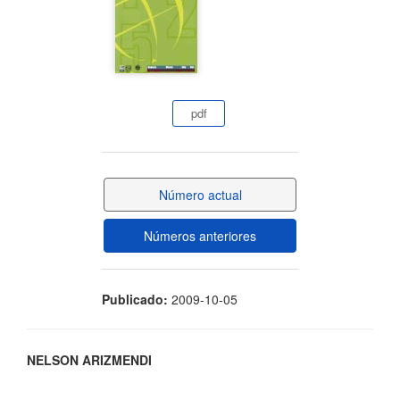
lateral
del
artículo
pdf
Número actual
Números anteriores
Publicado:
2009-10-05
Contenido
NELSON ARIZMENDI
principal