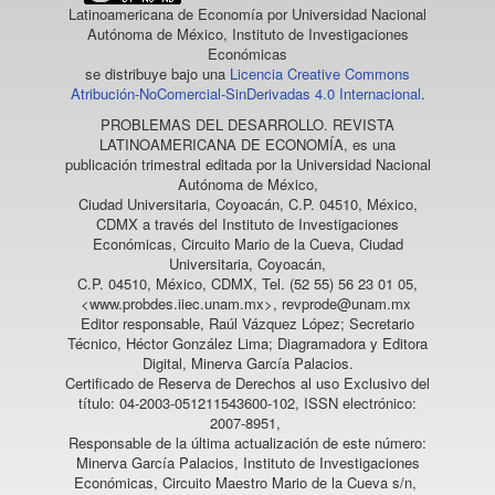
Latinoamericana de Economía
por Universidad Nacional
Autónoma de México, Instituto de Investigaciones
Económicas
se distribuye bajo una
Licencia Creative Commons
Atribución-NoComercial-SinDerivadas 4.0 Internacional
.
PROBLEMAS DEL DESARROLLO. REVISTA
LATINOAMERICANA DE ECONOMÍA
, es una
publicación trimestral editada por la Universidad Nacional
Autónoma de México,
Ciudad Universitaria, Coyoacán, C.P. 04510, México,
CDMX a través del Instituto de Investigaciones
Económicas, Circuito Mario de la Cueva, Ciudad
Universitaria, Coyoacán,
C.P. 04510, México, CDMX, Tel. (52 55) 56 23 01 05,
<www.probdes.iiec.unam.mx>, revprode@unam.mx
Editor responsable, Raúl Vázquez López; Secretario
Técnico, Héctor González Lima; Diagramadora y Editora
Digital, Minerva García Palacios.
Certificado de Reserva de Derechos al uso Exclusivo del
título: 04-2003-051211543600-102, ISSN electrónico:
2007-8951,
Responsable de la última actualización de este número:
Minerva García Palacios, Instituto de Investigaciones
Económicas, Circuito Maestro Mario de la Cueva s/n,