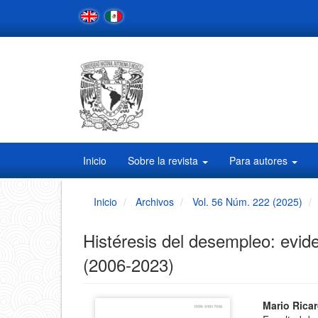
Navegación
principal
Contenido
principal
Barra
lateral
Inicio
Sobre la revista
Para autores
Inicio
Archivos
Vol. 56 Núm. 222 (2025)
Histéresis del desempleo: evid
(2006-2023)
Barra
Conten
Mario Rica