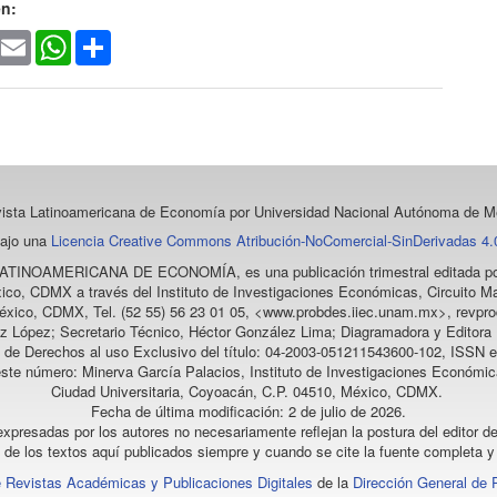
en:
ook
witter
Email
WhatsApp
Share
vista Latinoamericana de Economía
por Universidad Nacional Autónoma de Mé
bajo una
Licencia Creative Commons Atribución-NoComercial-SinDerivadas 4.0
LATINOAMERICANA DE ECONOMÍA
, es una publicación trimestral editada
ico, CDMX a través del Instituto de Investigaciones Económicas, Circuito Ma
éxico, CDMX, Tel. (52 55) 56 23 01 05, <www.probdes.iiec.unam.mx>, re
z López; Secretario Técnico, Héctor González Lima; Diagramadora y Editora D
a de Derechos al uso Exclusivo del título: 04-2003-051211543600-102, ISSN e
este número: Minerva García Palacios, Instituto de Investigaciones Económic
Ciudad Universitaria, Coyoacán, C.P. 04510, México, CDMX.
Fecha de última modificación: 2 de julio de 2026.
xpresadas por los autores no necesariamente reflejan la postura del editor de
l de los textos aquí publicados siempre y cuando se cite la fuente completa y 
 Revistas Académicas y Publicaciones Digitales
de la
Dirección General de 