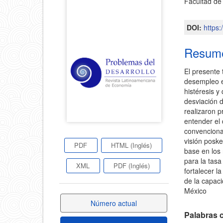
Facultad d
principa
lateral
del
DOI:
https
del
artícul
Resum
artículo
El presente
desempleo e
histéresis 
desviación 
realizaron p
entender el 
convenciona
visión posk
PDF
HTML (Inglés)
base en los 
para la tas
XML
PDF (Inglés)
fortalecer l
de la capaci
México
Número actual
Palabras c