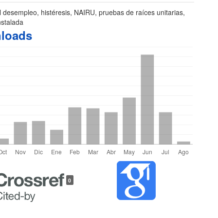
 desempleo, histéresis, NAIRU, pruebas de raíces unitarias,
nstalada
loads
les
0
lo