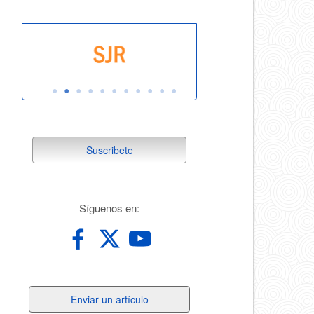
suscribete
Suscribete
redes
Síguenos en:
Enviar
Enviar un artículo