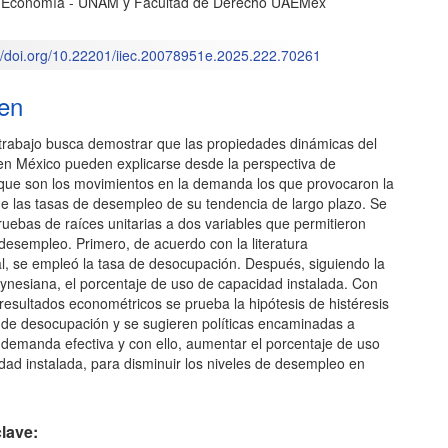
e Economía - UNAM y Facultad de Derecho UAEMex
l
://doi.org/10.22201/iiec.20078951e.2025.222.70261
o
en
 trabajo busca demostrar que las propiedades dinámicas del
n México pueden explicarse desde la perspectiva de
y que son los movimientos en la demanda los que provocaron la
de las tasas de desempleo de su tendencia de largo plazo. Se
ruebas de raíces unitarias a dos variables que permitieron
desempleo. Primero, de acuerdo con la literatura
l, se empleó la tasa de desocupación. Después, siguiendo la
eynesiana, el porcentaje de uso de capacidad instalada. Con
resultados econométricos se prueba la hipótesis de histéresis
a de desocupación y se sugieren políticas encaminadas a
a demanda efectiva y con ello, aumentar el porcentaje de uso
dad instalada, para disminuir los niveles de desempleo en
lave: