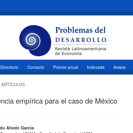
Directorio
Contacto
Premio anual
Indexada
Avisos
ARTÍCULOS
encia empírica para el caso de México
ido
rdo Ahedo García