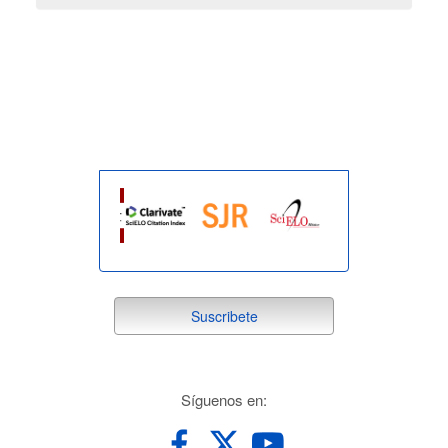
indexada
suscribete
Suscribete
redes
Síguenos en: