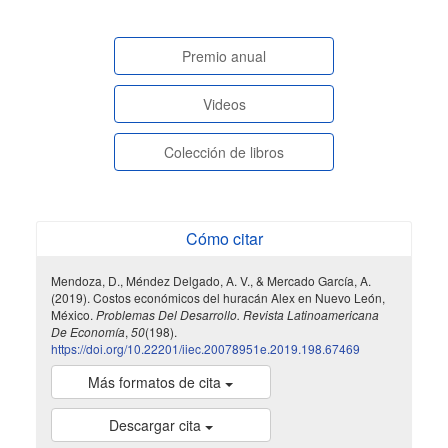
paginasespeciales
Premio anual
Videos
Colección de libros
Cómo citar
Mendoza, D., Méndez Delgado, A. V., & Mercado García, A.
(2019). Costos económicos del huracán Alex en Nuevo León,
México.
Problemas Del Desarrollo. Revista Latinoamericana
De Economía
,
50
(198).
https://doi.org/10.22201/iiec.20078951e.2019.198.67469
Más formatos de cita
Descargar cita