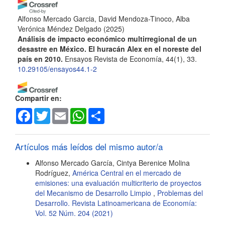
Alfonso Mercado Garcia, David Mendoza-Tinoco, Alba
Verónica Méndez Delgado
(2025)
Análisis de impacto económico multirregional de un
desastre en México. El huracán Alex en el noreste del
país en 2010.
Ensayos Revista de Economía, 44(1), 33.
10.29105/ensayos44.1-2
Compartir en:
Francisco J. Castillo-Guerrero, Mauricio De la Cruz-Ávila,
Facebook
Twitter
Email
WhatsApp
Share
Daniel Chavarría Barrientos, Omar S. Areu-Rangel, Hector
Barrios-Pina, Víctor Hugo Adrián Rosales-Magaña,
Rosanna Bonasia
(2026)
Hydraulic simulation of urban flooding in Monterrey,
Artículos más leídos del mismo autor/a
Mexico: lessons from Hurricane Alberto.
Urban Water
Alfonso Mercado García, Cintya Berenice Molina
Journal, 23(3), 516.
Rodríguez,
América Central en el mercado de
10.1080/1573062X.2025.2589125
emisiones: una evaluación multicriterio de proyectos
del Mecanismo de Desarrollo Limpio
,
Problemas del
Desarrollo. Revista Latinoamericana de Economía:
Vol. 52 Núm. 204 (2021)