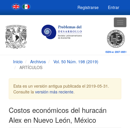
Navegación
Registrarse
Entrar
principal
Contenido
principal
Togg
Barra
navig
lateral
Inicio
Archivos
Vol. 50 Núm. 198 (2019)
ARTÍCULOS
Esta es un versión antigua publicada el 2019-05-31.
Consulte la
versión más reciente
.
Costos económicos del huracán
Alex en Nuevo León, México