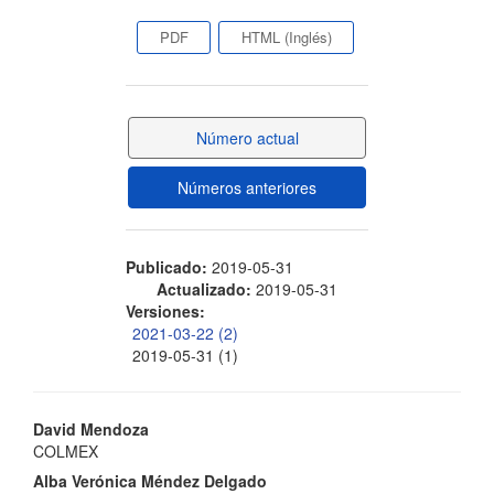
Barra
PDF
HTML (Inglés)
lateral
del
Número actual
artículo
Números anteriores
Publicado:
2019-05-31
Actualizado:
2019-05-31
Versiones:
2021-03-22 (2)
2019-05-31 (1)
Contenido
David Mendoza
COLMEX
principal
Alba Verónica Méndez Delgado