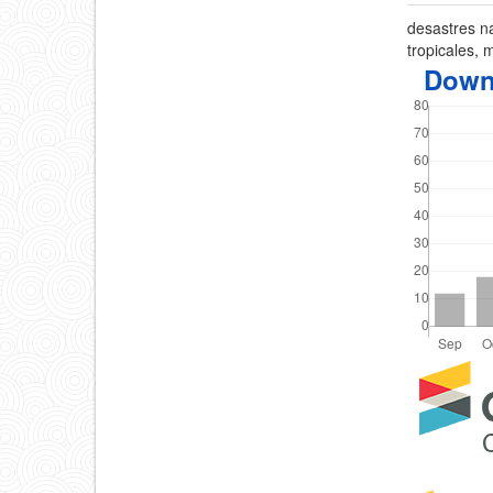
desastres na
tropicales,
Down
Detal
del
artícu