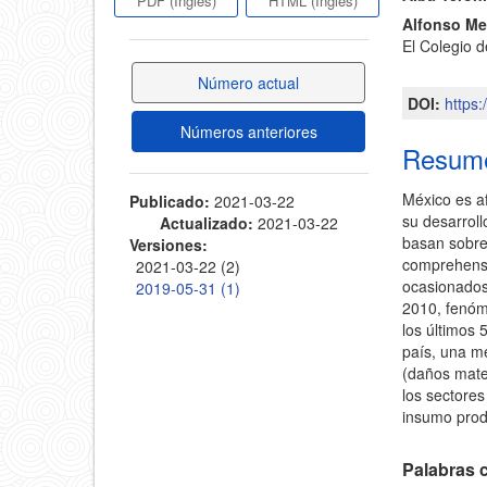
PDF (Inglés)
HTML (Inglés)
del
Alfonso Me
del
El Colegio 
artícul
artículo
Número actual
DOI:
https
Números anteriores
Resum
México es a
Publicado:
2021-03-22
su desarrol
Actualizado:
2021-03-22
basan sobre 
Versiones:
comprehensi
2021-03-22 (2)
ocasionados
2019-05-31 (1)
2010, fenóm
los últimos 
país, una m
(daños mater
los sectore
insumo prod
Palabras c