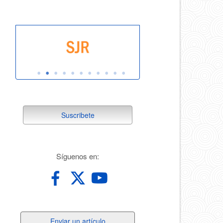
suscribete
Suscribete
redes
Síguenos en:
Enviar
Enviar un artículo