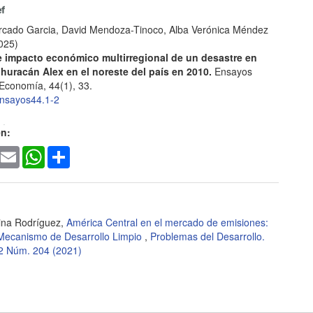
rcado Garcia, David Mendoza-Tinoco, Alba Verónica Méndez
025)
e impacto económico multirregional de un desastre en
 huracán Alex en el noreste del país en 2010.
Ensayos
 Economía, 44(1), 33.
nsayos44.1-2
en:
. Castillo-Guerrero, Mauricio De la Cruz-Ávila, Daniel
ook
witter
Email
WhatsApp
Share
arrientos, Omar S. Areu-Rangel, Hector Barrios-Pina, Víctor
n Rosales-Magaña, Rosanna Bonasia
(2026)
simulation of urban flooding in Monterrey, Mexico:
om Hurricane Alberto.
Urban Water Journal, 23(3), 516.
573062X.2025.2589125
lina Rodríguez,
América Central en el mercado de emisiones:
l Mecanismo de Desarrollo Limpio
,
Problemas del Desarrollo.
52 Núm. 204 (2021)