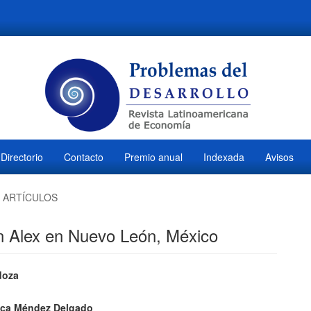
Directorio
Contacto
Premio anual
Indexada
Avisos
ARTÍCULOS
n Alex en Nuevo León, México
ido
doza
l
ica Méndez Delgado