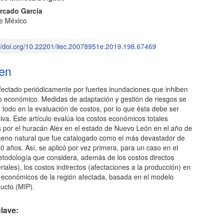
rcado García
de México
o
://doi.org/10.22201/iiec.20078951e.2019.198.67469
en
fectado periódicamente por fuertes inundaciones que inhiben
lo económico. Medidas de adaptación y gestión de riesgos se
todo en la evaluación de costos, por lo que ésta debe ser
va. Este artículo evalúa los costos económicos totales
 por el huracán Alex en el estado de Nuevo León en el año de
eno natural que fue catalogado como el más devastador de
50 años. Así, se aplicó por vez primera, para un caso en el
etodología que considera, además de los costos directos
iales), los costos indirectos (afectaciones a la producción) en
s económicos de la región afectada, basada en el modelo
ucto (MIP).
lave: