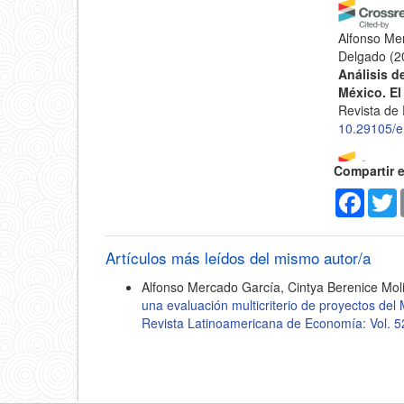
Alfonso Me
Delgado
(2
Análisis d
México. El
Revista de
10.29105/e
Compartir 
Francisco J
Faceb
T
Chavarría B
Hugo Adriá
Hydraulic 
Artículos más leídos del mismo autor/a
lessons fr
10.1080/1
Alfonso Mercado García, Cintya Berenice Mo
una evaluación multicriterio de proyectos de
Revista Latinoamericana de Economía: Vol. 