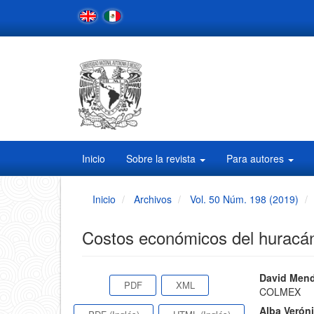
Navegación
principal
Contenido
principal
Barra
lateral
Inicio
Sobre la revista
Para autores
Inicio
Archivos
Vol. 50 Núm. 198 (2019)
Costos económicos del huracá
Barra
Conten
David Men
PDF
XML
COLMEX
principa
lateral
Alba Verón