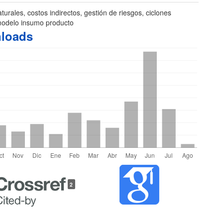
turales, costos indirectos, gestión de riesgos, ciclones
 modelo insumo producto
loads
les
2
lo