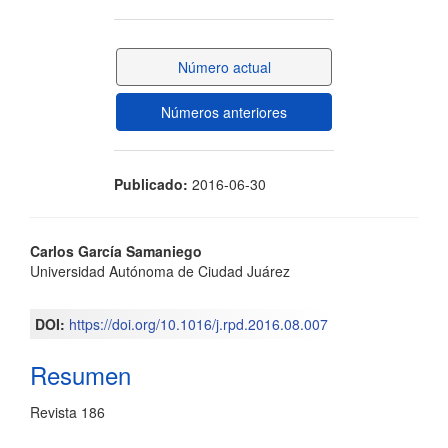
lateral
del
Número actual
artículo
Números anteriores
Publicado:
2016-06-30
Contenido
Carlos García Samaniego
Universidad Autónoma de Ciudad Juárez
principal
del
DOI:
https://doi.org/10.1016/j.rpd.2016.08.007
artículo
Resumen
Revista 186