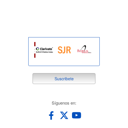
indexada
suscribete
Suscribete
redes
Síguenos en: