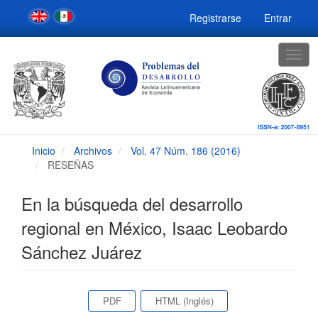
Navegación
Registrarse
Entrar
principal
Contenido
principal
Togg
Barra
navig
lateral
Inicio
Archivos
Vol. 47 Núm. 186 (2016)
RESEÑAS
En la búsqueda del desarrollo
regional en México, Isaac Leobardo
Sánchez Juárez
Barra
PDF
HTML (Inglés)