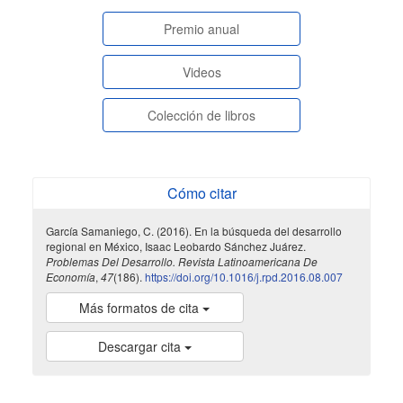
paginasespeciales
Premio anual
Videos
Colección de libros
Cómo citar
García Samaniego, C. (2016). En la búsqueda del desarrollo
regional en México, Isaac Leobardo Sánchez Juárez.
Problemas Del Desarrollo. Revista Latinoamericana De
Economía
,
47
(186).
https://doi.org/10.1016/j.rpd.2016.08.007
Más formatos de cita
Descargar cita