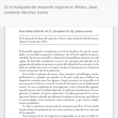
Volver
En la búsqueda del desarrollo regional en México, Isaac
a
Leobardo Sánchez Juárez
los
detalles
del
De
De
artículo
P