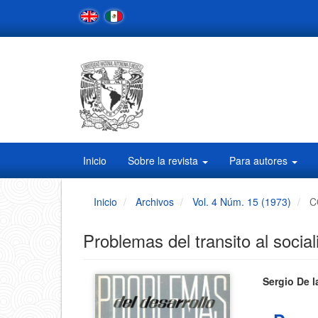
Navegación
principal
Contenido
principal
Barra
lateral
Inicio
Sobre la revista
Para autores
Inicio
Archivos
Vol. 4 Núm. 15 (1973)
C
Problemas del transito al socia
Barra
Conten
Sergio De l
principa
lateral