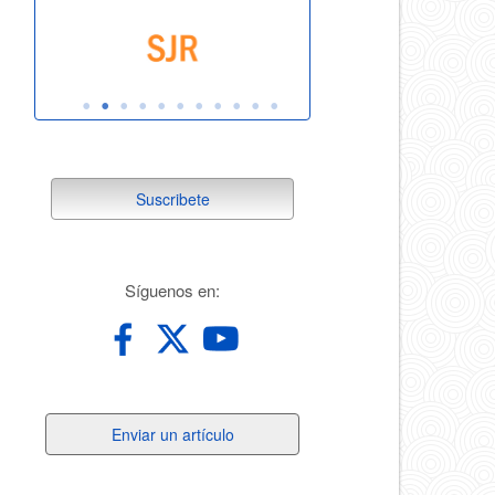
suscribete
Suscribete
redes
Síguenos en:
Enviar
Enviar un artículo
un
artículo