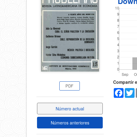
Down
del
del
artícul
artículo
Detal
Compartir 
PDF
Faceb
T
del
artícu
Número actual
Números anteriores