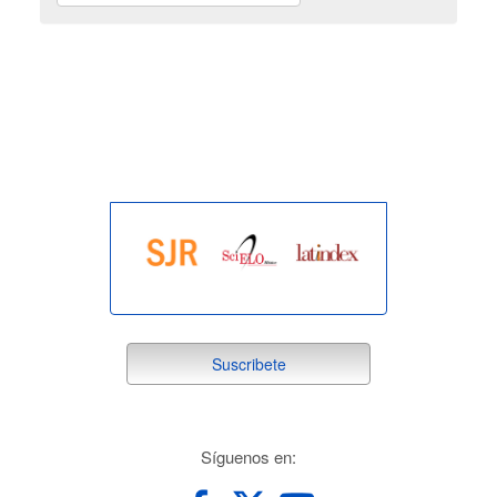
indexada
suscribete
Suscribete
redes
Síguenos en: