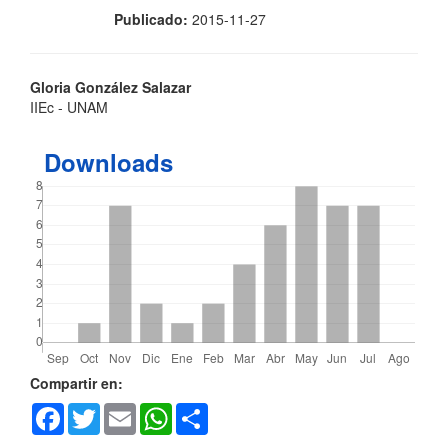
Publicado:
2015-11-27
Contenido
Gloria González Salazar
IIEc - UNAM
principal
del
Downloads
artículo
Detalles
Compartir en:
Facebook
Twitter
Email
WhatsApp
Share
del