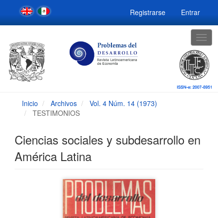
Navegación
Registrarse
Entrar
principal
Contenido
principal
Togg
Barra
navig
lateral
Inicio
Archivos
Vol. 4 Núm. 14 (1973)
TESTIMONIOS
Ciencias sociales y subdesarrollo en
América Latina
Barra
lateral