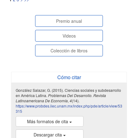
paginasespeciales
Premio anual
Videos
Colección de libros
Cómo citar
González Salazar, G. (2015). Ciencias sociales y subdesarrollo
en América Latina.
Problemas Del Desarrollo. Revista
Latinoamericana De Economía
,
4
(14).
https://www.probdes.iiec.unam.mx/index.php/pde/article/view/53
315
Más formatos de cita
Descargar cita