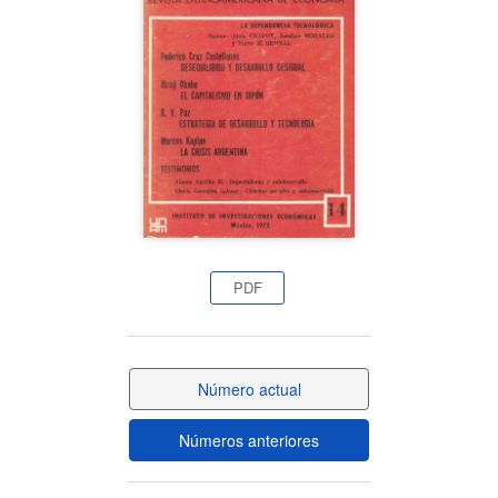
del
artículo
PDF
Número actual
Números anteriores