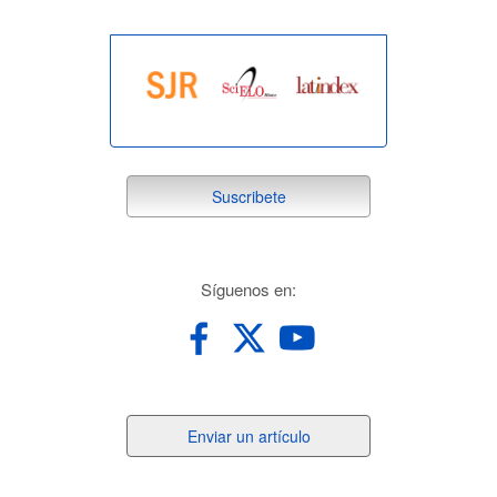
suscribete
Suscribete
redes
Síguenos en:
Enviar
Enviar un artículo
un
artículo