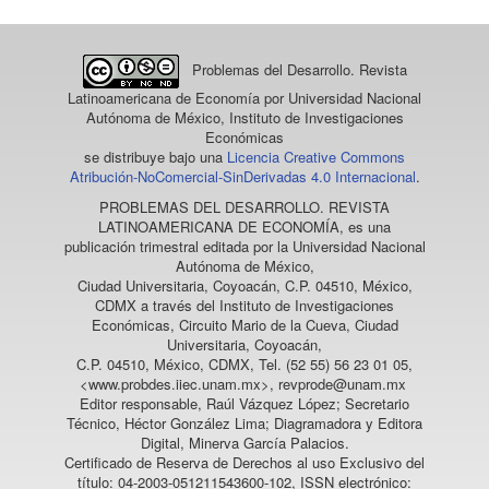
Problemas del Desarrollo. Revista
Latinoamericana de Economía
por Universidad Nacional
Autónoma de México, Instituto de Investigaciones
Económicas
se distribuye bajo una
Licencia Creative Commons
Atribución-NoComercial-SinDerivadas 4.0 Internacional
.
PROBLEMAS DEL DESARROLLO. REVISTA
LATINOAMERICANA DE ECONOMÍA
, es una
publicación trimestral editada por la Universidad Nacional
Autónoma de México,
Ciudad Universitaria, Coyoacán, C.P. 04510, México,
CDMX a través del Instituto de Investigaciones
Económicas, Circuito Mario de la Cueva, Ciudad
Universitaria, Coyoacán,
C.P. 04510, México, CDMX, Tel. (52 55) 56 23 01 05,
<www.probdes.iiec.unam.mx>, revprode@unam.mx
Editor responsable, Raúl Vázquez López; Secretario
Técnico, Héctor González Lima; Diagramadora y Editora
Digital, Minerva García Palacios.
Certificado de Reserva de Derechos al uso Exclusivo del
título: 04-2003-051211543600-102, ISSN electrónico: