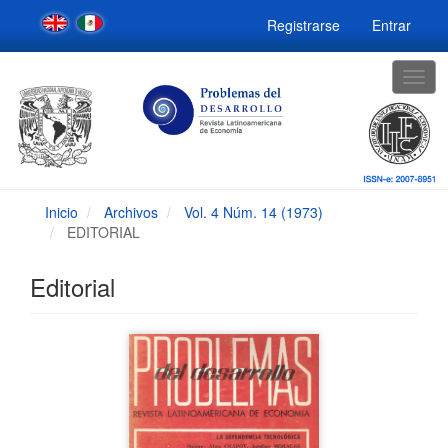
Navegación
Registrarse
Entrar
principal
Contenido
principal
Togg
Barra
navig
lateral
Inicio
Archivos
Vol. 4 Núm. 14 (1973)
EDITORIAL
Editorial
Barra
lateral
del