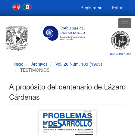
Navegación
Registrarse
Entrar
principal
Contenido
principal
Togg
Barra
navig
lateral
Inicio
Archivos
Vol. 26 Núm. 103 (1995)
TESTIMONIOS
A propósito del centenario de Lázaro
Cárdenas
Barra
lateral