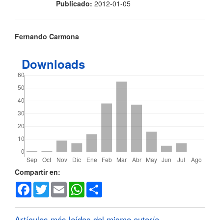
Publicado:
2012-01-05
Contenido
Fernando Carmona
principal
Downloads
del
artículo
Detalles
Compartir en:
Facebook
Twitter
Email
WhatsApp
Share
del
artículo
Artículos más leídos del mismo autor/a