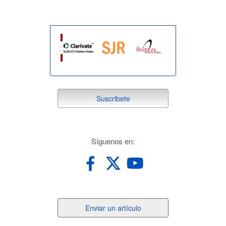
suscribete
Suscribete
redes
Síguenos en:
Enviar
Enviar un artículo
un