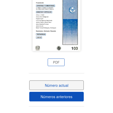
del
artículo
PDF
Número actual
Números anteriores