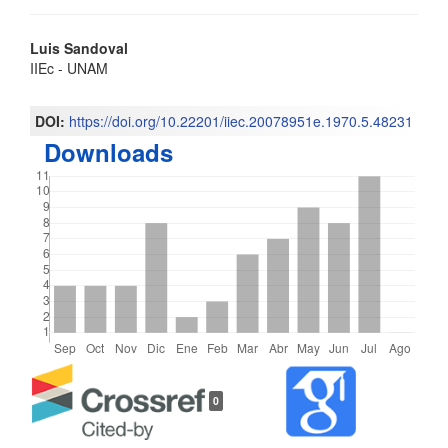
Contenido
Luis Sandoval
IIEc - UNAM
principal
del
DOI:
https://doi.org/10.22201/iiec.20078951e.1970.5.48231
Downloads
artículo
Detalles
0
del