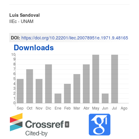
Contenido
Luis Sandoval
IIEc - UNAM
principal
del
DOI:
https://doi.org/10.22201/iiec.20078951e.1971.9.48165
Downloads
artículo
Detalles
0
del