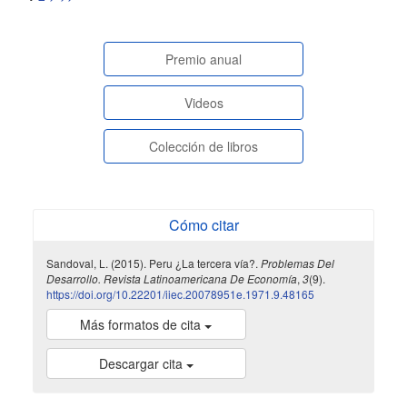
paginasespeciales
Premio anual
Videos
Colección de libros
Cómo citar
Sandoval, L. (2015). Peru ¿La tercera vía?.
Problemas Del
Desarrollo. Revista Latinoamericana De Economía
,
3
(9).
https://doi.org/10.22201/iiec.20078951e.1971.9.48165
Más formatos de cita
Descargar cita