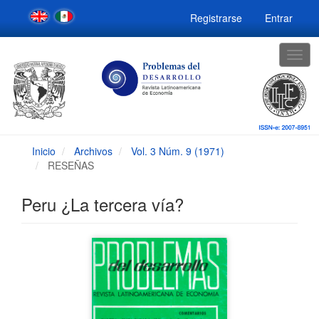
Navegación
Registrarse
Entrar
principal
Contenido
principal
Togg
Barra
navig
lateral
Inicio
Archivos
Vol. 3 Núm. 9 (1971)
RESEÑAS
Peru ¿La tercera vía?
Barra
lateral
del