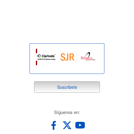
indexada
suscribete
Suscribete
redes
Síguenos en: