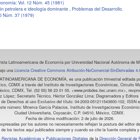
conomía: Vol. 12 Núm. 45 (1981)
ón petrolera e ideología dominante
,
Problemas del Desarrollo.
10 Núm. 37 (1979)
vista Latinoamericana de Economía
por Universidad Nacional Autónoma de Mé
bajo una
Licencia Creative Commons Atribución-NoComercial-SinDerivadas 4.0
LATINOAMERICANA DE ECONOMÍA
, es una publicación trimestral editada
ico, CDMX a través del Instituto de Investigaciones Económicas, Circuito Ma
éxico, CDMX, Tel. (52 55) 56 23 01 05, <www.probdes.iiec.unam.mx>, re
z López; Secretario Técnico, Héctor González Lima; Diagramadora y Editora D
a de Derechos al uso Exclusivo del título: 04-2003-051211543600-102, ISSN e
este número: Minerva García Palacios, Instituto de Investigaciones Económic
Ciudad Universitaria, Coyoacán, C.P. 04510, México, CDMX.
Fecha de última modificación: 2 de julio de 2026.
xpresadas por los autores no necesariamente reflejan la postura del editor de
l de los textos aquí publicados siempre y cuando se cite la fuente completa y 
 Revistas Académicas y Publicaciones Digitales
de la
Dirección General de 