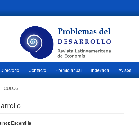
Directorio
Contacto
Premio anual
Indexada
Avisos
TÍCULOS
arrollo
ido
ínez Escamilla
M
l