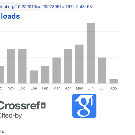
://doi.org/10.22201/iiec.20078951e.1971.9.48153
loads
o
les
0
lo
en: