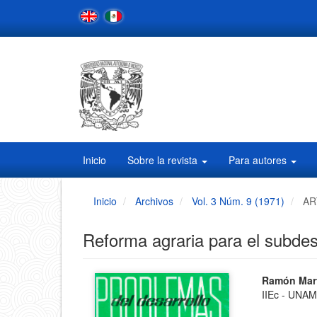
Navegación
principal
Contenido
principal
Barra
lateral
Inicio
Sobre la revista
Para autores
Inicio
Archivos
Vol. 3 Núm. 9 (1971)
AR
Reforma agraria para el subdes
Barra
Conten
Ramón Mart
IIEc - UNA
principa
lateral