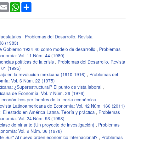
ook
witter
Email
WhatsApp
Share
raestatales
,
Problemas del Desarrollo. Revista
56 (1983)
de Gobierno 1934-40 como modelo de desarrollo
,
Problemas
conomía: Vol. 11 Núm. 44 (1980)
ncias políticas de la crisis
,
Problemas del Desarrollo. Revista
101 (1995)
bajo en la revolución mexicana (1910-1916)
,
Problemas del
omía: Vol. 6 Núm. 22 (1975)
icana: ¿Superestructural? El punto de vista laboral
,
ricana de Economía: Vol. 7 Núm. 26 (1976)
 económicos pertinentes de la teoría económica
Revista Latinoamericana de Economía: Vol. 42 Núm. 166 (2011)
 El estado en América Latina. Teoría y práctica
,
Problemas
conomía: Vol. 24 Núm. 93 (1993)
clase dominante (Un proyecto de investigación)
,
Problemas
conomía: Vol. 9 Núm. 36 (1978)
rte-Sur" Al nuevo orden económico internacional?
,
Problemas