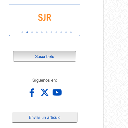
suscribete
Suscribete
redes
Síguenos en:
Enviar
Enviar un artículo
un