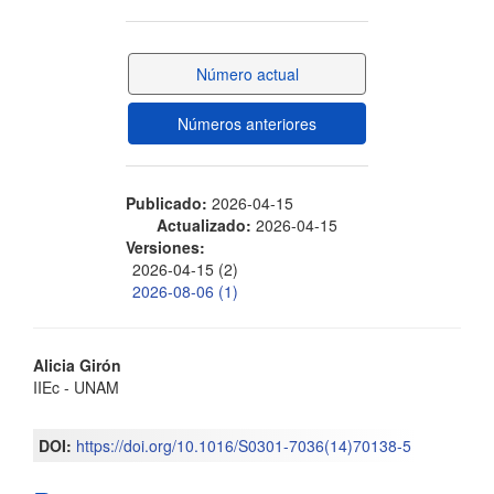
lateral
del
Número actual
artículo
Números anteriores
Publicado:
2026-04-15
Actualizado:
2026-04-15
Versiones:
2026-04-15 (2)
2026-08-06 (1)
Contenido
Alicia Girón
IIEc - UNAM
principal
del
DOI:
https://doi.org/10.1016/S0301-7036(14)70138-5
artículo