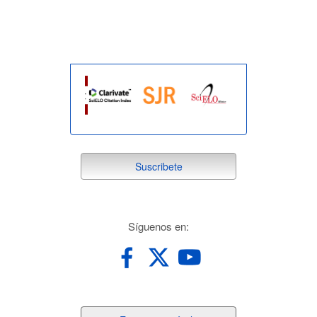
indexada
suscribete
Suscribete
redes
Síguenos en: