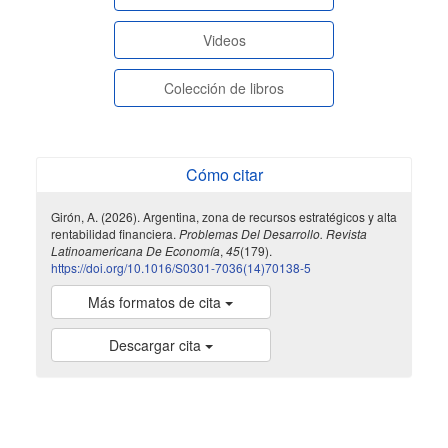
paginasespeciales
Videos
Colección de libros
Cómo citar
Girón, A. (2026). Argentina, zona de recursos estratégicos y alta
rentabilidad financiera.
Problemas Del Desarrollo. Revista
Latinoamericana De Economía
,
45
(179).
https://doi.org/10.1016/S0301-7036(14)70138-5
Más formatos de cita
Descargar cita