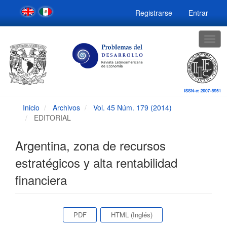
Navegación
Registrarse
Entrar
principal
Contenido
principal
Togg
Barra
navig
lateral
Inicio
Archivos
Vol. 45 Núm. 179 (2014)
EDITORIAL
Argentina, zona de recursos
estratégicos y alta rentabilidad
financiera
Barra
PDF
HTML (Inglés)