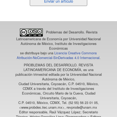
Enviar
Enviar un artículo
un
artículo
Problemas del Desarrollo. Revista
Latinoamericana de Economía
por Universidad Nacional
Autónoma de México, Instituto de Investigaciones
Económicas
se distribuye bajo una
Licencia Creative Commons
Atribución-NoComercial-SinDerivadas 4.0 Internacional
.
PROBLEMAS DEL DESARROLLO. REVISTA
LATINOAMERICANA DE ECONOMÍA
, es una
publicación trimestral editada por la Universidad Nacional
Autónoma de México,
Ciudad Universitaria, Coyoacán, C.P. 04510, México,
CDMX a través del Instituto de Investigaciones
Económicas, Circuito Mario de la Cueva, Ciudad
Universitaria, Coyoacán,
C.P. 04510, México, CDMX, Tel. (52 55) 56 23 01 05,
<www.probdes.iiec.unam.mx>, revprode@unam.mx
Editor responsable, Raúl Vázquez López; Secretario
Técnico, Héctor González Lima; Diagramadora y Editora