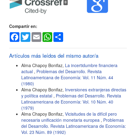
0
del
artículo
Compartir en:
Facebook
Twitter
Email
WhatsApp
Share
Artículos más leídos del mismo autor/a
Alma Chapoy Bonifaz,
La incertidumbre financiera
actual
,
Problemas del Desarrollo. Revista
Latinoamericana de Economía: Vol. 11 Núm. 44
(1980)
Alma Chapoy Bonifaz,
Inversiones extranjeras directas
y política estatal
,
Problemas del Desarrollo. Revista
Latinoamericana de Economía: Vol. 10 Núm. 40
(1979)
Alma Chapoy Bonifaz,
Vicisitudes de la difícil pero
necesaria unificación monetaria europea
,
Problemas
del Desarrollo. Revista Latinoamericana de Economía:
Vol. 23 Núm. 89 (1992)