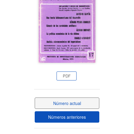
del
artículo
PDF
Número actual
Números anteriores