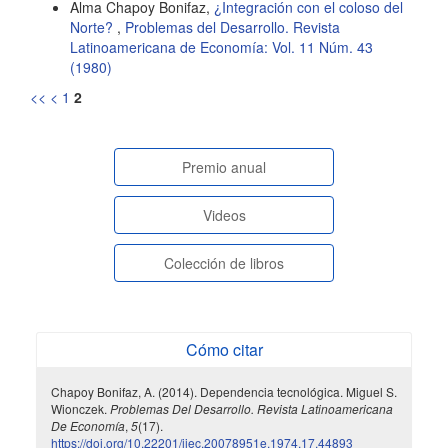
Alma Chapoy Bonifaz,
¿Integración con el coloso del
Norte?
,
Problemas del Desarrollo. Revista
Latinoamericana de Economía: Vol. 11 Núm. 43
(1980)
<<
<
1
2
paginasespeciales
Premio anual
Videos
Colección de libros
Cómo citar
Chapoy Bonifaz, A. (2014). Dependencia tecnológica. Miguel S.
Wionczek.
Problemas Del Desarrollo. Revista Latinoamericana
De Economía
,
5
(17).
https://doi.org/10.22201/iiec.20078951e.1974.17.44893