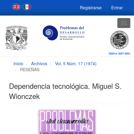
Navegación
Registrarse
Entrar
principal
Contenido
principal
Togg
Barra
navig
lateral
Inicio
Archivos
Vol. 5 Núm. 17 (1974)
RESEÑAS
Dependencia tecnológica. Miguel S.
Wionczek
Barra
lateral