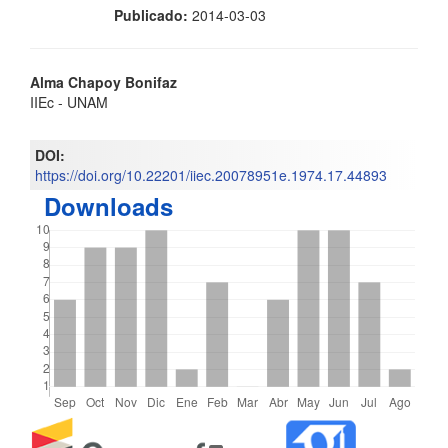
Publicado:
2014-03-03
Contenido
Alma Chapoy Bonifaz
IIEc - UNAM
principal
del
DOI:
https://doi.org/10.22201/iiec.20078951e.1974.17.44893
artículo
Downloads
Detalles