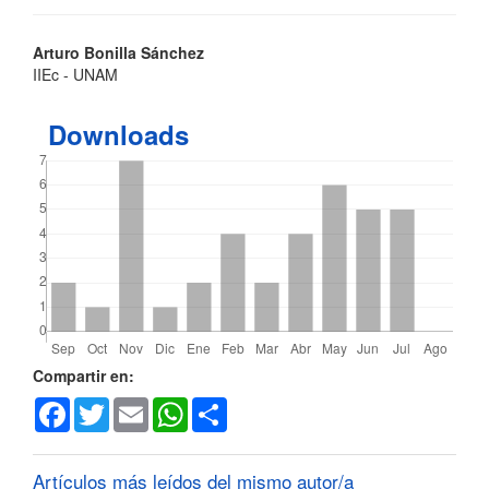
Contenido
Arturo Bonilla Sánchez
IIEc - UNAM
principal
del
Downloads
artículo
Detalles
Compartir en:
Facebook
Twitter
Email
WhatsApp
Share
del
artículo
Artículos más leídos del mismo autor/a