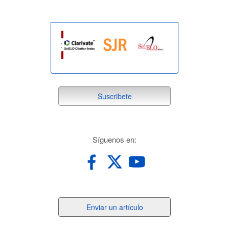
suscribete
Suscribete
redes
Síguenos en:
Enviar
Enviar un artículo
un
artículo