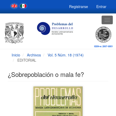
Navegación
Registrarse
Entrar
principal
Contenido
principal
Togg
Barra
navig
lateral
Inicio
Archivos
Vol. 5 Núm. 18 (1974)
EDITORIAL
¿Sobrepoblación o mala fe?
Barra
lateral
del