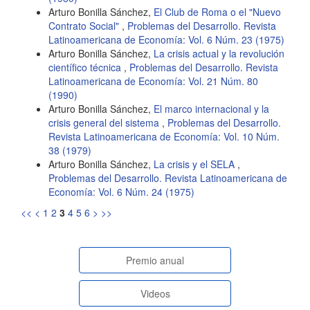
Arturo Bonilla Sánchez,
El Club de Roma o el "Nuevo
Contrato Social"
,
Problemas del Desarrollo. Revista
Latinoamericana de Economía: Vol. 6 Núm. 23 (1975)
Arturo Bonilla Sánchez,
La crisis actual y la revolución
científico técnica
,
Problemas del Desarrollo. Revista
Latinoamericana de Economía: Vol. 21 Núm. 80
(1990)
Arturo Bonilla Sánchez,
El marco internacional y la
crisis general del sistema
,
Problemas del Desarrollo.
Revista Latinoamericana de Economía: Vol. 10 Núm.
38 (1979)
Arturo Bonilla Sánchez,
La crisis y el SELA
,
Problemas del Desarrollo. Revista Latinoamericana de
Economía: Vol. 6 Núm. 24 (1975)
<<
<
1
2
3
4
5
6
>
>>
paginasespeciales
Premio anual
Videos