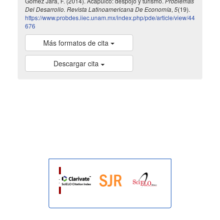
Gómez Jara, F. (2014). Acapulco: despojo y turismo.
Problemas
Del Desarrollo. Revista Latinoamericana De Economía
,
5
(19).
https://www.probdes.iiec.unam.mx/index.php/pde/article/view/44
676
Más formatos de cita
Descargar cita
indexada