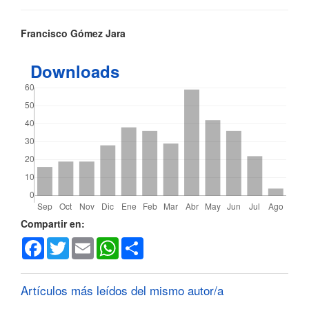
Contenido
Francisco Gómez Jara
principal
Downloads
del
artículo
Detalles
Compartir en:
Facebook
Twitter
Email
WhatsApp
Share
del
artículo
Artículos más leídos del mismo autor/a