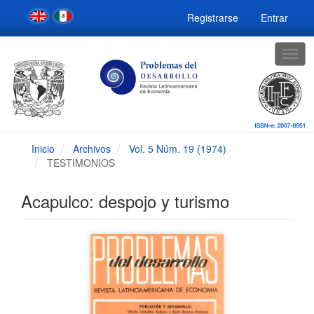
Navegación
Registrarse
Entrar
principal
Contenido
principal
Togg
Barra
navig
lateral
Inicio
Archivos
Vol. 5 Núm. 19 (1974)
TESTIMONIOS
Acapulco: despojo y turismo
Barra
lateral
del