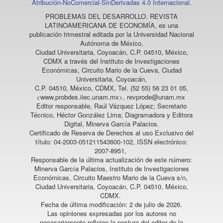
Atribución-NoComercial-SinDerivadas 4.0 Internacional
.
PROBLEMAS DEL DESARROLLO. REVISTA
LATINOAMERICANA DE ECONOMÍA
, es una
publicación trimestral editada por la Universidad Nacional
Autónoma de México,
Ciudad Universitaria, Coyoacán, C.P. 04510, México,
CDMX a través del Instituto de Investigaciones
Económicas, Circuito Mario de la Cueva, Ciudad
Universitaria, Coyoacán,
C.P. 04510, México, CDMX, Tel. (52 55) 56 23 01 05,
<www.probdes.iiec.unam.mx>, revprode@unam.mx
Editor responsable, Raúl Vázquez López; Secretario
Técnico, Héctor González Lima; Diagramadora y Editora
Digital, Minerva García Palacios.
Certificado de Reserva de Derechos al uso Exclusivo del
título: 04-2003-051211543600-102, ISSN electrónico:
2007-8951,
Responsable de la última actualización de este número:
Minerva García Palacios, Instituto de Investigaciones
Económicas, Circuito Maestro Mario de la Cueva s/n,
Ciudad Universitaria, Coyoacán, C.P. 04510, México,
CDMX.
Fecha de última modificación: 2 de julio de 2026.
Las opiniones expresadas por los autores no
necesariamente reflejan la postura del editor de la