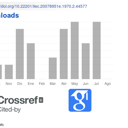
://doi.org/10.22201/iiec.20078951e.1970.2.44577
loads
o
les
0
lo
en: