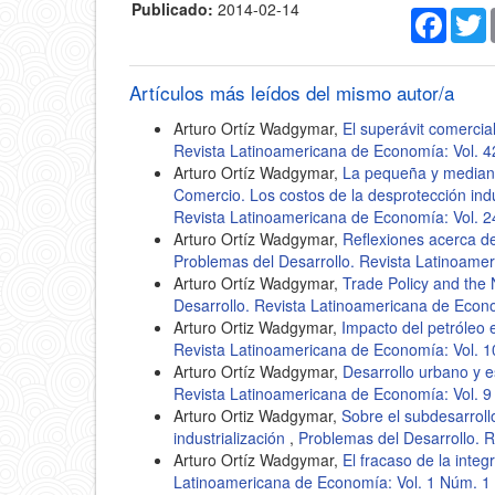
Publicado:
2014-02-14
Faceb
T
Artículos más leídos del mismo autor/a
Arturo Ortíz Wadgymar,
El superávit comerci
Revista Latinoamericana de Economía: Vol. 
Arturo Ortíz Wadgymar,
La pequeña y mediana 
Comercio. Los costos de la desprotección in
Revista Latinoamericana de Economía: Vol. 
Arturo Ortíz Wadgymar,
Reflexiones acerca d
Problemas del Desarrollo. Revista Latinoame
Arturo Ortíz Wadgymar,
Trade Policy and the
Desarrollo. Revista Latinoamericana de Econ
Arturo Ortiz Wadgymar,
Impacto del petróleo 
Revista Latinoamericana de Economía: Vol. 
Arturo Ortíz Wadgymar,
Desarrollo urbano y 
Revista Latinoamericana de Economía: Vol. 9
Arturo Ortiz Wadgymar,
Sobre el subdesarroll
industrialización
,
Problemas del Desarrollo. 
Arturo Ortíz Wadgymar,
El fracaso de la inte
Latinoamericana de Economía: Vol. 1 Núm. 1