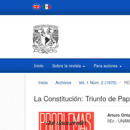
Navegación
principal
Contenido
principal
Barra
lateral
Inicio
Sobre la revista
Para autores
Inicio
Archivos
Vol. 1 Núm. 2 (1970)
RE
La Constitución: Triunfo de Pa
Barra
Conten
Arturo Ort
IIEc - UNA
principa
lateral