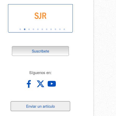
suscribete
Suscribete
redes
Síguenos en:
Enviar
Enviar un artículo
un