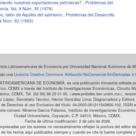
iciando nuestras exportaciones petroleras?
,
Problemas del
omía: Vol. 9 Núm. 35 (1978)
no, talón de Aquiles del salinismo
,
Problemas del Desarrollo.
24 Núm. 92 (1993)
vista Latinoamericana de Economía
por Universidad Nacional Autónoma de Mé
bajo una
Licencia Creative Commons Atribución-NoComercial-SinDerivadas 4.0
LATINOAMERICANA DE ECONOMÍA
, es una publicación trimestral editada
ico, CDMX a través del Instituto de Investigaciones Económicas, Circuito Ma
éxico, CDMX, Tel. (52 55) 56 23 01 05, <www.probdes.iiec.unam.mx>, re
z López; Secretario Técnico, Héctor González Lima; Diagramadora y Editora D
a de Derechos al uso Exclusivo del título: 04-2003-051211543600-102, ISSN e
este número: Minerva García Palacios, Instituto de Investigaciones Económic
Ciudad Universitaria, Coyoacán, C.P. 04510, México, CDMX.
Fecha de última modificación: 2 de julio de 2026.
xpresadas por los autores no necesariamente reflejan la postura del editor de
l de los textos aquí publicados siempre y cuando se cite la fuente completa y 