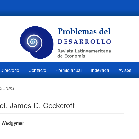
Directorio
Contacto
Premio anual
Indexada
Avisos
SEÑAS
pel. James D. Cockcroft
ido
íz Wadgymar
M
l