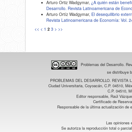
Arturo Ortiz Wadgymar,
¿A quién están benef
Desarrollo. Revista Latinoamericana de Econ
Arturo Ortíz Wadgymar,
El desequilibrio exter
Revista Latinoamericana de Economía: Vol. 
<<
<
1
2
3
>
>>
Problemas del Desarrollo. Re
se distribuye 
PROBLEMAS DEL DESARROLLO. REVISTA 
Ciudad Universitaria, Coyoacán, C.P. 04510, Méx
C.P. 04510, M
Editor responsable, Raúl Vázque
Certificado de Reserv
Responsable de la última actualización de 
Las opiniones e
Se autoriza la reproducción total o parcia