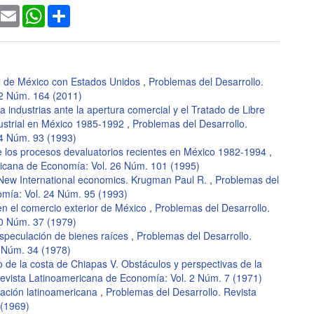
ook
witter
Email
WhatsApp
Share
al de México con Estados Unidos
,
Problemas del Desarrollo.
42 Núm. 164 (2011)
industrias ante la apertura comercial y el Tratado de Libre
dustrial en México 1985-1992
,
Problemas del Desarrollo.
24 Núm. 93 (1993)
e los procesos devaluatorios recientes en México 1982-1994
,
ricana de Economía: Vol. 26 Núm. 101 (1995)
 New International economics. Krugman Paul R.
,
Problemas del
omía: Vol. 24 Núm. 95 (1993)
en el comercio exterior de México
,
Problemas del Desarrollo.
10 Núm. 37 (1979)
especulación de bienes raíces
,
Problemas del Desarrollo.
 Núm. 34 (1978)
o de la costa de Chiapas V. Obstáculos y perspectivas de la
Revista Latinoamericana de Economía: Vol. 2 Núm. 7 (1971)
gración latinoamericana
,
Problemas del Desarrollo. Revista
 (1969)