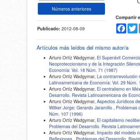
artícu
Números anteriores
Compartir 
Faceb
T
Publicado:
2012-08-09
Artículos más leídos del mismo autor/a
Arturo Ortíz Wadgymar,
El Superávit Comercia
Neoproteccionismo y de la Integración Silenc
Economía: Vol. 18 Núm. 71 (1987)
Arturo Ortíz Wadgymar,
La contrarrevolución 
Latinoamericana de Economía: Vol. 29 Núm. 
Arturo Ortíz Wadgymar,
El centralismo en Mé
Desarrollo. Revista Latinoamericana de Econ
Arturo Ortíz Wadgymar,
Aspectos Jurídicos de
Witker Jorge; Gerardo Jaramillo
,
Problemas d
Núm. 107 (1996)
Arturo Ortíz Wadgymar,
El capitalismo neolib
Problemas del Desarrollo. Revista Latinoame
Arturo Ortíz Wadgymar,
Impacto del modelo ne
Reflexiones
,
Problemas del Desarrollo. Revi