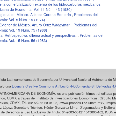
e la comercialización externa de los hidrocarburos mexicanos
,
ricana de Economía: Vol. 11 Núm. 43 (1980)
gional en México. Alfonso Corona Rentería
,
Problemas del
omía: Vol. 5 Núm. 19 (1974)
xterior de México. Arturo Ortíz Wadgymar.
,
Problemas del
omía: Vol. 19 Núm. 75 (1988)
: Retrospectiva, dilema actual y perspectivas.
,
Problemas del
omía: Vol. 15 Núm. 56 (1983)
vista Latinoamericana de Economía
por Universidad Nacional Autónoma de Mé
bajo una
Licencia Creative Commons Atribución-NoComercial-SinDerivadas 4.0
LATINOAMERICANA DE ECONOMÍA
, es una publicación trimestral editada
ico, CDMX a través del Instituto de Investigaciones Económicas, Circuito Ma
éxico, CDMX, Tel. (52 55) 56 23 01 05, <www.probdes.iiec.unam.mx>, re
z López; Secretario Técnico, Héctor González Lima; Diagramadora y Editora D
a de Derechos al uso Exclusivo del título: 04-2003-051211543600-102, ISSN e