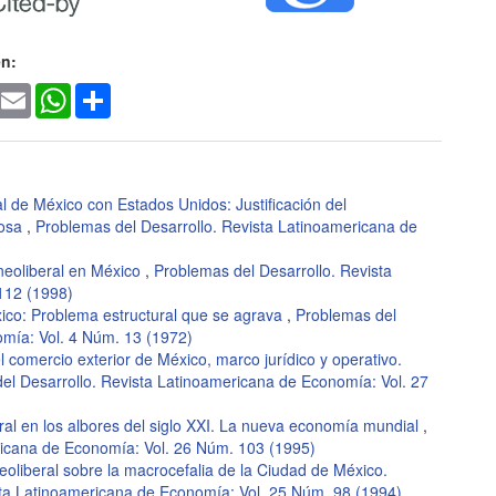
lo
en:
ook
witter
Email
WhatsApp
Share
l de México con Estados Unidos: Justificación del
iosa
,
Problemas del Desarrollo. Revista Latinoamericana de
neoliberal en México
,
Problemas del Desarrollo. Revista
112 (1998)
xico: Problema estructural que se agrava
,
Problemas del
omía: Vol. 4 Núm. 13 (1972)
l comercio exterior de México, marco jurídico y operativo.
el Desarrollo. Revista Latinoamericana de Economía: Vol. 27
eral en los albores del siglo XXI. La nueva economía mundial
,
ricana de Economía: Vol. 26 Núm. 103 (1995)
oliberal sobre la macrocefalia de la Ciudad de México.
sta Latinoamericana de Economía: Vol. 25 Núm. 98 (1994)