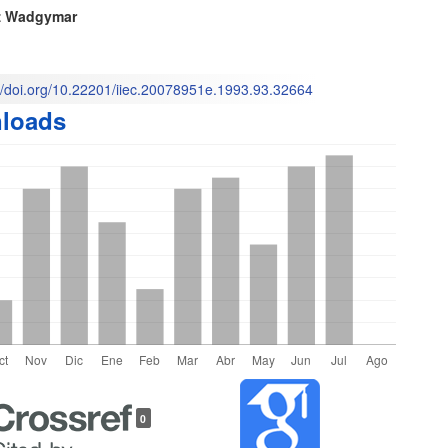
ido
íz Wadgymar
M
l
://doi.org/10.22201/iiec.20078951e.1993.93.32664
loads
o
les
0