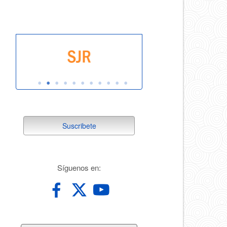
suscribete
Suscribete
redes
Síguenos en: