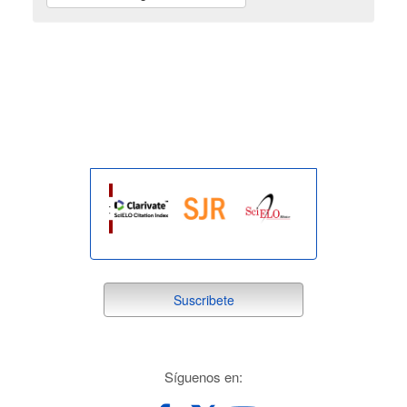
indexada
suscribete
Suscribete
redes
Síguenos en: