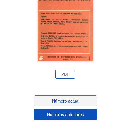
del
artículo
PDF
Número actual
Números anteriores