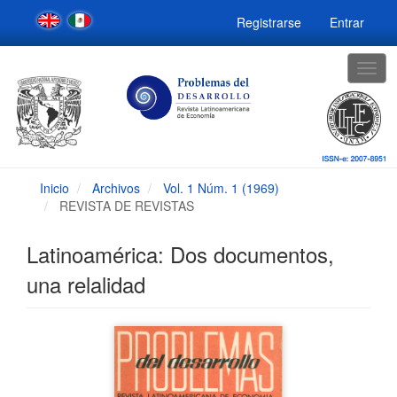
Navegación
Registrarse
Entrar
principal
Contenido
principal
Togg
Barra
navig
lateral
Inicio
Archivos
Vol. 1 Núm. 1 (1969)
REVISTA DE REVISTAS
Latinoamérica: Dos documentos,
una relalidad
Barra
lateral