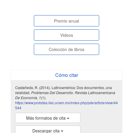
paginasespeciales
Premio anual
Videos
Colección de libros
Cómo citar
Castañeda, R. (2014). Latinoamérica: Dos documentos, una
relalidad.
Problemas Del Desarrollo. Revista Latinoamericana
De Economía
,
1
(1).
https://www.probdes.iiec.unam.mx/index.php/pde/article/view/44
544
Más formatos de cita
Descargar cita