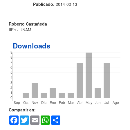
Publicado:
2014-02-13
Contenido
Roberto Castañeda
IIEc - UNAM
principal
del
Downloads
artículo
Detalles
Compartir en:
Facebook
Twitter
Email
WhatsApp
Share
del