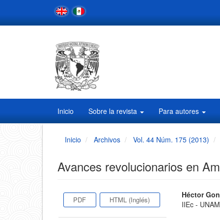
Navegación
principal
Contenido
principal
Barra
lateral
Inicio
Sobre la revista
Para autores
Inicio
Archivos
Vol. 44 Núm. 175 (2013)
Avances revolucionarios en Am
Barra
Conten
Héctor Gon
PDF
HTML (Inglés)
IIEc - UNA
principa
lateral