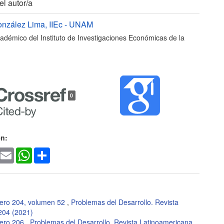
les
el autor/a
onzález Lima,
IIEc - UNAM
adémico del Instituto de Investigaciones Económicas de la
lo
0
en:
ook
witter
Email
WhatsApp
Share
ero 204, volumen 52
,
Problemas del Desarrollo. Revista
204 (2021)
mero 206
,
Problemas del Desarrollo. Revista Latinoamericana