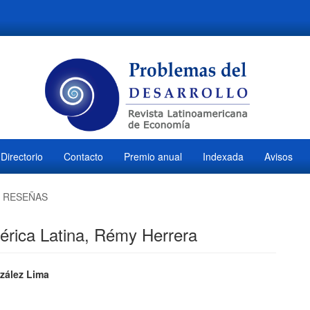
Directorio
Contacto
Premio anual
Indexada
Avisos
RESEÑAS
érica Latina, Rémy Herrera
ido
zález Lima
M
l