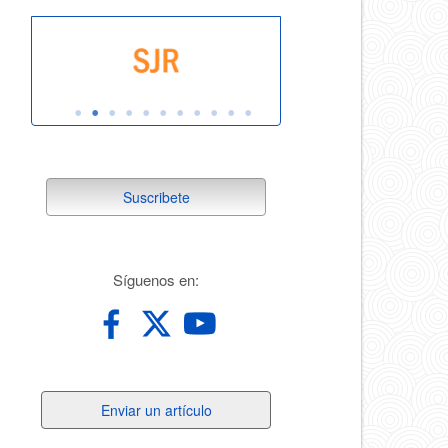
suscribete
Suscribete
redes
Síguenos en:
Enviar
Enviar un artículo
un