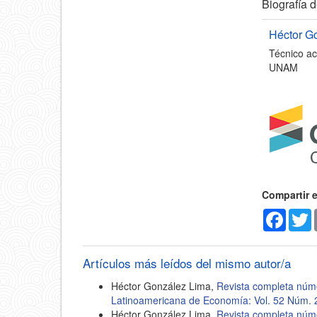
Detal
Biografía d
del
Héctor G
Técnico ac
artícu
UNAM
Compartir 
Faceb
T
Artículos más leídos del mismo autor/a
Héctor González Lima,
Revista completa núm
Latinoamericana de Economía: Vol. 52 Núm. 
Héctor González Lima,
Revista completa nú