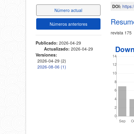
del
DOI:
https
del
Número actual
artícul
Resum
artículo
Números anteriores
revista 175
Publicado:
2026-04-29
Down
Actualizado:
2026-04-29
Versiones:
2026-04-29 (2)
2026-08-06 (1)