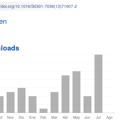
://doi.org/10.1016/S0301-7036(13)71907-2
o
en
loads