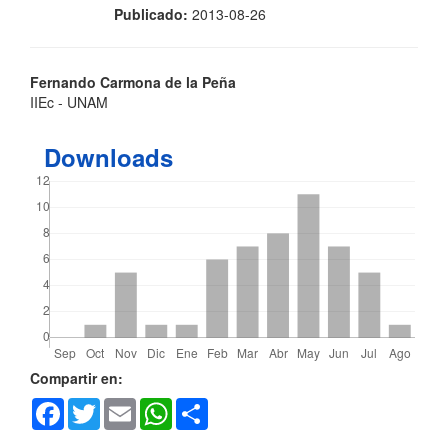
Publicado:
2013-08-26
Contenido
Fernando Carmona de la Peña
IIEc - UNAM
principal
del
Downloads
artículo
Detalles
Compartir en:
Facebook
Twitter
Email
WhatsApp
Share
del