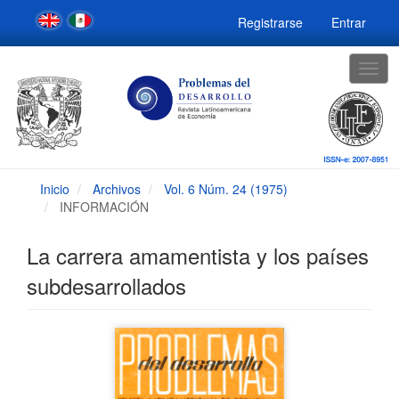
Navegación
Registrarse
Entrar
principal
Contenido
principal
Togg
Barra
navig
lateral
Inicio
Archivos
Vol. 6 Núm. 24 (1975)
INFORMACIÓN
La carrera amamentista y los países
subdesarrollados
Barra
lateral