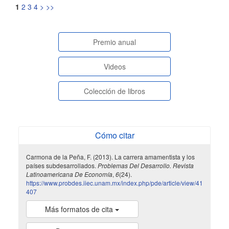
1
2
3
4
>
>>
paginasespeciales
Premio anual
Videos
Colección de libros
Cómo citar
Carmona de la Peña, F. (2013). La carrera amamentista y los
países subdesarrollados.
Problemas Del Desarrollo. Revista
Latinoamericana De Economía
,
6
(24).
https://www.probdes.iiec.unam.mx/index.php/pde/article/view/41
407
Más formatos de cita