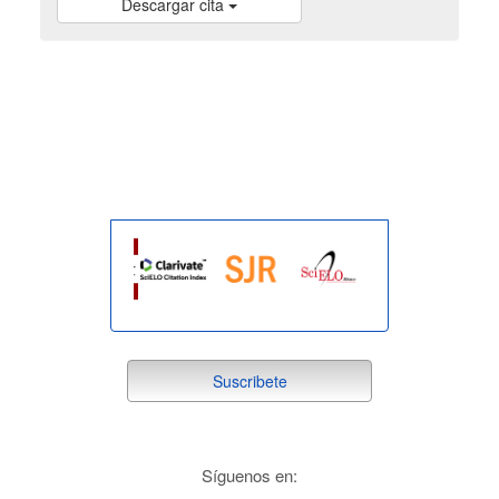
Descargar cita
indexada
suscribete
Suscribete
redes
Síguenos en: