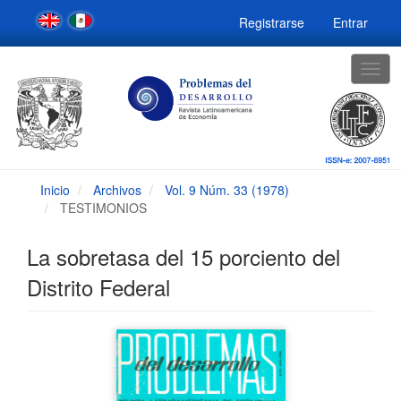
Navegación
Registrarse
Entrar
principal
Contenido
principal
Togg
Barra
navig
lateral
Inicio
Archivos
Vol. 9 Núm. 33 (1978)
TESTIMONIOS
La sobretasa del 15 porciento del
Distrito Federal
Barra
lateral