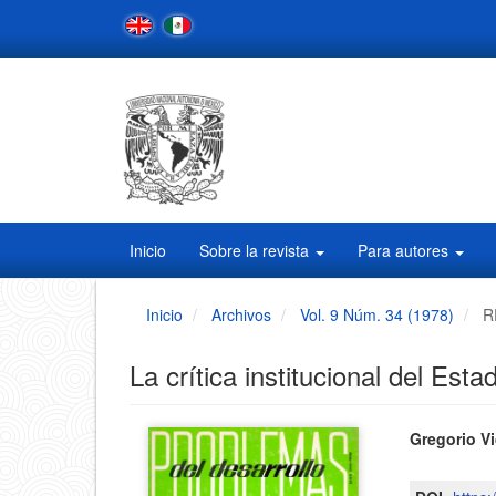
Navegación
principal
Contenido
principal
Barra
lateral
Inicio
Sobre la revista
Para autores
Inicio
Archivos
Vol. 9 Núm. 34 (1978)
R
La crítica institucional del Est
Barra
Conten
Gregorio Vi
principa
lateral