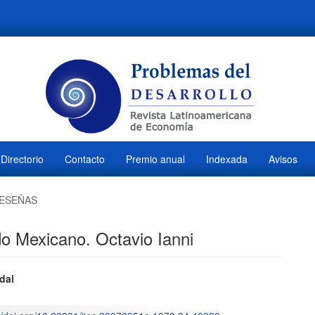
Directorio
Contacto
Premio anual
Indexada
Avisos
ESEÑAS
ado Mexicano. Octavio Ianni
ido
dal
l