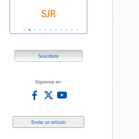
suscribete
Suscribete
redes
Síguenos en:
Enviar
Enviar un artículo
un
artículo