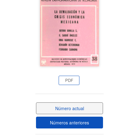
del
artículo
PDF
Número actual
Números anteriores