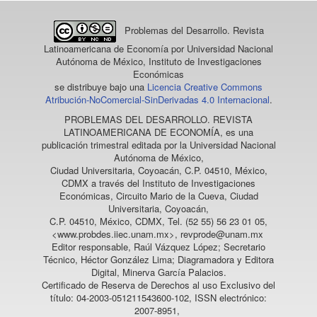
Problemas del Desarrollo. Revista
Latinoamericana de Economía
por Universidad Nacional
Autónoma de México, Instituto de Investigaciones
Económicas
se distribuye bajo una
Licencia Creative Commons
Atribución-NoComercial-SinDerivadas 4.0 Internacional
.
PROBLEMAS DEL DESARROLLO. REVISTA
LATINOAMERICANA DE ECONOMÍA
, es una
publicación trimestral editada por la Universidad Nacional
Autónoma de México,
Ciudad Universitaria, Coyoacán, C.P. 04510, México,
CDMX a través del Instituto de Investigaciones
Económicas, Circuito Mario de la Cueva, Ciudad
Universitaria, Coyoacán,
C.P. 04510, México, CDMX, Tel. (52 55) 56 23 01 05,
<www.probdes.iiec.unam.mx>, revprode@unam.mx
Editor responsable, Raúl Vázquez López; Secretario
Técnico, Héctor González Lima; Diagramadora y Editora
Digital, Minerva García Palacios.
Certificado de Reserva de Derechos al uso Exclusivo del
título: 04-2003-051211543600-102, ISSN electrónico:
2007-8951,