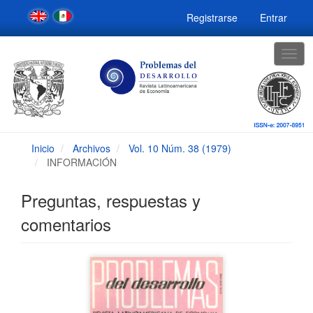
Navegación
Registrarse
Entrar
principal
Contenido
principal
Togg
Barra
navig
lateral
Inicio
Archivos
Vol. 10 Núm. 38 (1979)
INFORMACIÓN
Preguntas, respuestas y
comentarios
Barra
lateral