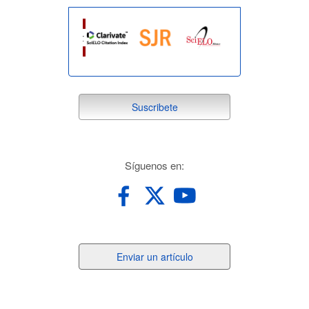
suscribete
Suscribete
redes
Síguenos en:
Enviar
Enviar un artículo
un
artículo