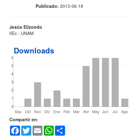
Publicado:
2013-06-18
Contenido
Jesús Elizondo
IIEc - UNAM
principal
del
Downloads
artículo
Detalles
Compartir en:
Facebook
Twitter
Email
WhatsApp
Share
del