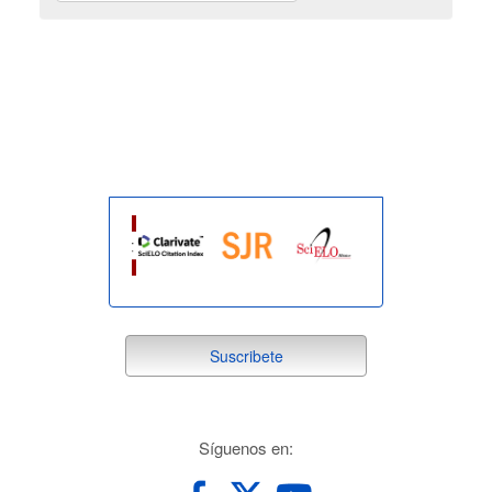
indexada
suscribete
Suscribete
redes
Síguenos en: