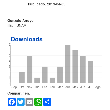
Publicado:
2013-04-05
Contenido
Gonzalo Arroyo
IIEc - UNAM
principal
del
Downloads
artículo
Detalles
Compartir en:
Facebook
Twitter
Email
WhatsApp
Share
del