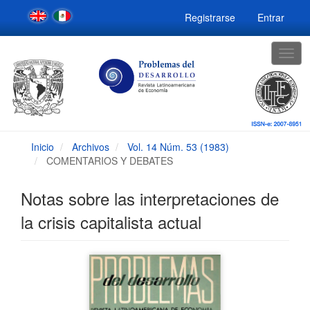
Navegación
Registrarse
Entrar
principal
Contenido
principal
Togg
Barra
navig
lateral
Inicio
Archivos
Vol. 14 Núm. 53 (1983)
COMENTARIOS Y DEBATES
Notas sobre las interpretaciones de
la crisis capitalista actual
Barra
lateral