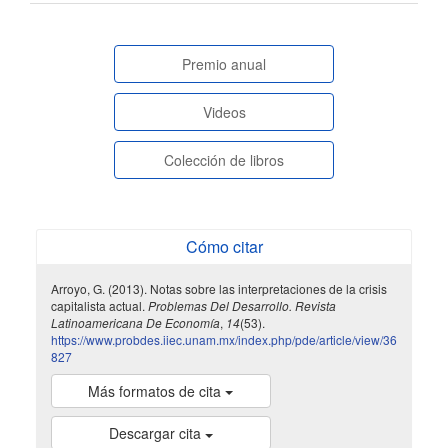
artículo
paginasespeciales
Premio anual
Videos
Colección de libros
Cómo citar
Arroyo, G. (2013). Notas sobre las interpretaciones de la crisis
capitalista actual.
Problemas Del Desarrollo. Revista
Latinoamericana De Economía
,
14
(53).
https://www.probdes.iiec.unam.mx/index.php/pde/article/view/36
827
Más formatos de cita
Descargar cita